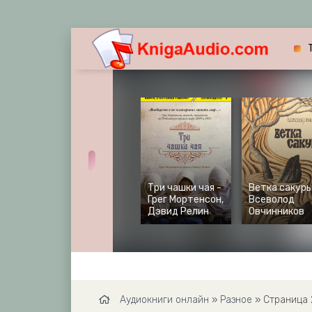
Три чашки чая -
Ветка сакуры
Грег Мортенсон,
Всеволод
Дэвид Релин
Овчинников
Аудиокниги онлайн
»
Разное
» Страница 