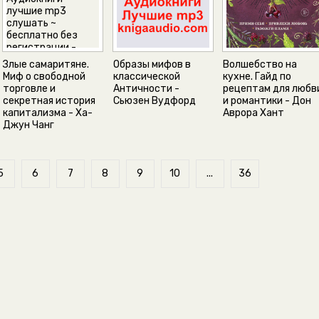
Злые самаритяне.
Образы мифов в
Волшебство на
Миф о свободной
классической
кухне. Гайд по
торговле и
Античности -
рецептам для любв
секретная история
Сьюзен Вудфорд
и романтики - Дон
капитализма - Ха-
Аврора Хант
Джун Чанг
5
6
7
8
9
10
...
36