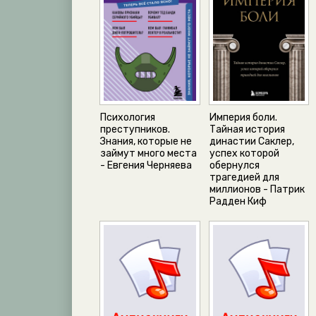
Психология
Империя боли.
преступников.
Тайная история
Знания, которые не
династии Саклер,
займут много места
успех которой
- Евгения Черняева
обернулся
трагедией для
миллионов - Патрик
Радден Киф