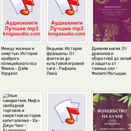
Между жизнью и
Ведьмак. История
Древняя магия. От
смертью. История
франшизы. От
драконов и
храброго
фэнтези до
оборотней до зели
полицейского пса
культовой игровой
и защиты от
Финна - Дэйв
саги - Рафаэль
темных сил -
Уорделл
Люка
Филипп Матышак