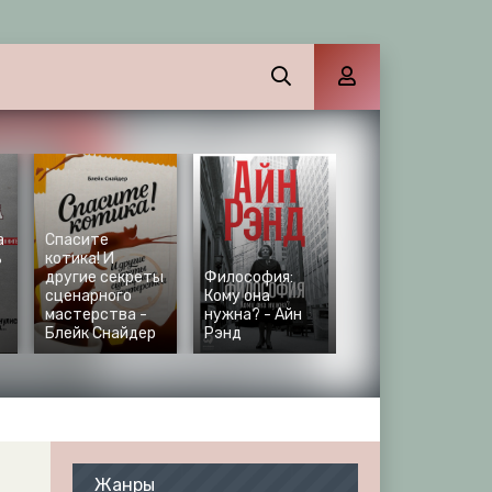
а
Спасите
ь
котика! И
другие секреты
Философия:
сценарного
Кому она
мастерства -
нужна? - Айн
Блейк Снайдер
Рэнд
Жанры