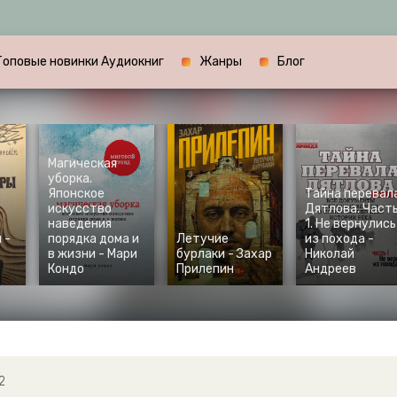
Топовые новинки Аудиокниг
Жанры
Блог
Магическая
уборка.
Японское
Тайна перевал
искусство
Дятлова. Част
наведения
1. Не вернулись
 -
порядка дома и
Летучие
из похода -
в жизни - Мари
бурлаки - Захар
Николай
Кондо
Прилепин
Андреев
2