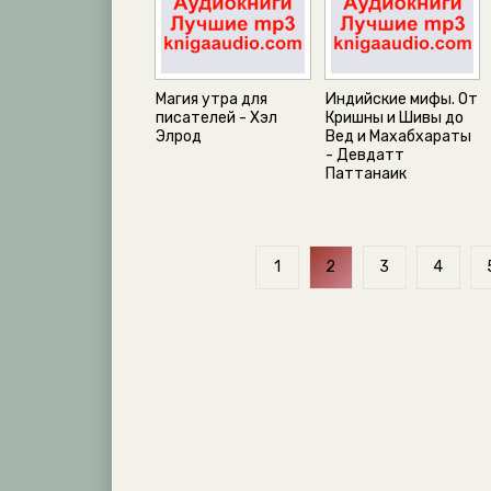
Магия утра для
Индийские мифы. От
писателей - Хэл
Кришны и Шивы до
Элрод
Вед и Махабхараты
- Девдатт
Паттанаик
1
2
3
4