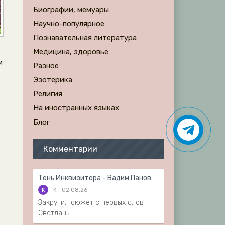
Биографии, мемуары
Научно-популярное
Познавательная литература
Медицина, здоровье
и
Разное
Эзотерика
Религия
На иностранных языках
Блог
Комментарии
Тень Инквизитора - Вадим Панов
K
K
02.08.26
Закрутил сюжет с первых слов
Светланы