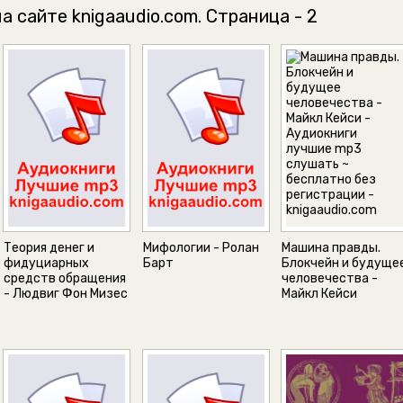
а сайте knigaaudio.com. Страница - 2
Теория денег и
Мифологии - Ролан
Машина правды.
фидуциарных
Барт
Блокчейн и будуще
средств обращения
человечества -
- Людвиг Фон Мизес
Майкл Кейси