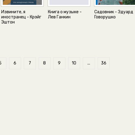
Извините, я
Книга о музыке -
Садовник - Эдуард
иностранец - Крэйг
Лев Ганкин
Говорушко
Эштон
5
6
7
8
9
10
...
36