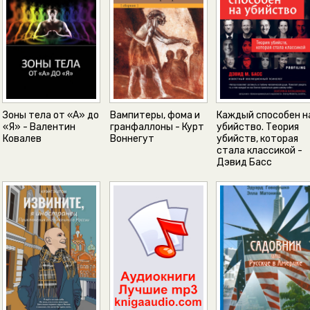
Зоны тела от «А» до
Вампитеры, фома и
Каждый способен н
«Я» - Валентин
гранфаллоны - Курт
убийство. Теория
Ковалев
Воннегут
убийств, которая
стала классикой -
Дэвид Басс