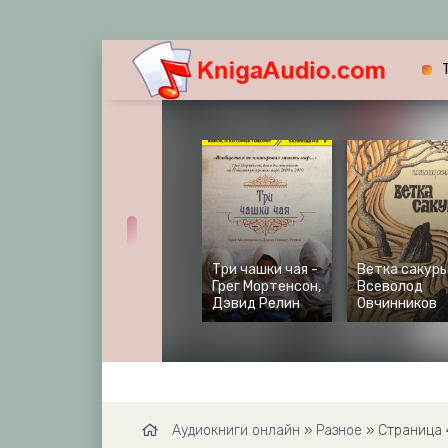
Три чашки чая -
Ветка сакуры
Грег Мортенсон,
Всеволод
Дэвид Релин
Овчинников
Аудиокниги онлайн
»
Разное
» Страница 