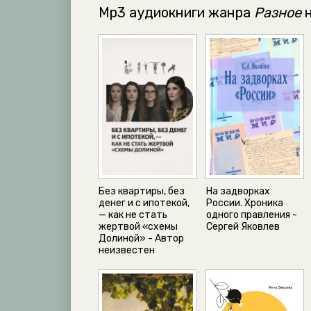
Mp3 аудиокниги жанра
Разное
н
Без квартиры, без
На задворках
денег и с ипотекой,
России. Хроника
— как не стать
одного правления -
жертвой «схемы
Сергей Яковлев
Долиной» - Автор
неизвестен