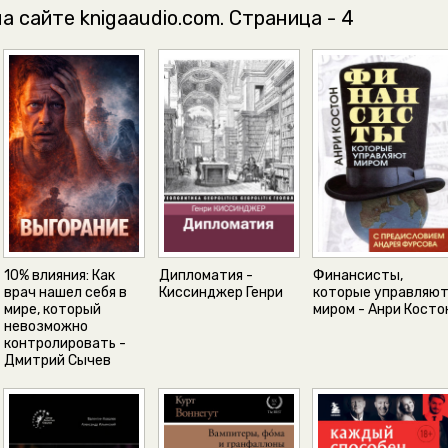
а сайте knigaaudio.com. Страница - 4
10% влияния: Как
Дипломатия -
Финансисты,
врач нашел себя в
Киссинджер Генри
которые управляю
мире, который
миром - Анри Косто
невозможно
контролировать -
Дмитрий Сычев