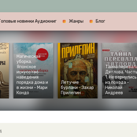
Топовые новинки Аудиокниг
Жанры
Блог
Магическая
уборка.
Японское
Тайна перевал
искусство
Дятлова. Част
наведения
1. Не вернулись
 -
порядка дома и
Летучие
из похода -
в жизни - Мари
бурлаки - Захар
Николай
Кондо
Прилепин
Андреев
4