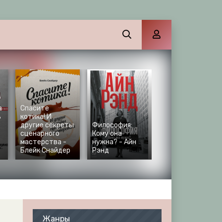
а
Спасите
ь
котика! И
другие секреты
Философия:
сценарного
Кому она
мастерства -
нужна? - Айн
Блейк Снайдер
Рэнд
Жанры