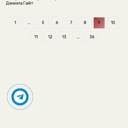
Даниэла Гайгг
1
...
5
6
7
8
9
10
11
12
13
...
36