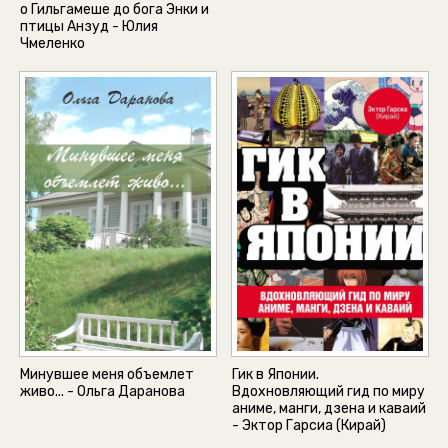
о Гильгамеше до бога Энки и
птицы Анзуд - Юлия
Чмеленко
Минувшее меня объемлет
Гик в Японии.
живо... - Ольга Даранова
Вдохновляющий гид по миру
аниме, манги, дзена и каваий
- Эктор Гарсиа (Кирай)