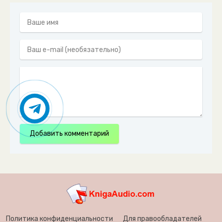
060
061
062
063
064
065
066
067
068
Добавить комментарий
069
070
071
072
073
Политика конфиденциальности
Для правообладателей