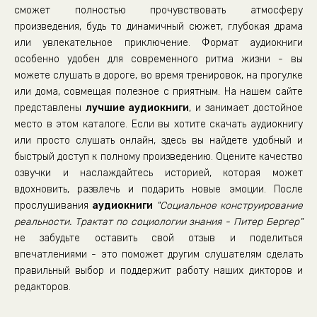
032
сможет полностью прочувствовать атмосферу
произведения, будь то динамичный сюжет, глубокая драма
033
или увлекательное приключение. Формат аудиокниги
034
особенно удобен для современного ритма жизни - вы
035
можете слушать в дороге, во время тренировок, на прогулке
или дома, совмещая полезное с приятным. На нашем сайте
036
представлены
лучшие аудиокниги
, и занимает достойное
037
место в этом каталоге. Если вы хотите скачать аудиокнигу
или просто слушать онлайн, здесь вы найдете удобный и
038
быстрый доступ к полному произведению. Оцените качество
039
озвучки и наслаждайтесь историей, которая может
040
вдохновить, развлечь и подарить новые эмоции. После
прослушивания
аудиокниги
"Социальное конструирование
041
реальности. Трактат по социологии знания - Питер Бергер"
042
не забудьте оставить свой отзыв и поделиться
043
впечатлениями - это поможет другим слушателям сделать
правильный выбор и поддержит работу наших дикторов и
044
редакторов.
045