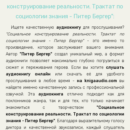
018
конструирование реальности. Трактат по
019
социологии знания - Питер Бергер":
020
Ищете качественную
аудиокнигу
для прослушивания?
021
"Социальное конструирование реальности. Трактат по
022
социологии знания - Питер Бергер"
- это именно то
произведение, которое заслуживает вашего внимания.
023
Автор
"Питер Бергер"
создал уникальный мир, а формат
024
аудиокниги позволяет максимально глубоко погрузиться в
025
сюжет и переживания героев. Если вы хотите
слушать
аудиокнигу онлайн
или скачать её для удобного
026
прослушивания в любое время -
на knigaaudio.com
вы
027
найдете именно качественную запись с профессиональной
озвучкой. Эта
аудиокнига
отлично подходит как для
028
поклонников жанра, так и для тех, кто только начинает
029
знакомиться с творчеством
"Социальное
030
конструирование реальности. Трактат по социологии
знания - Питер Бергер"
. Благодаря выразительному голосу
031
диктора и качественной звукозаписи, каждый слушатель