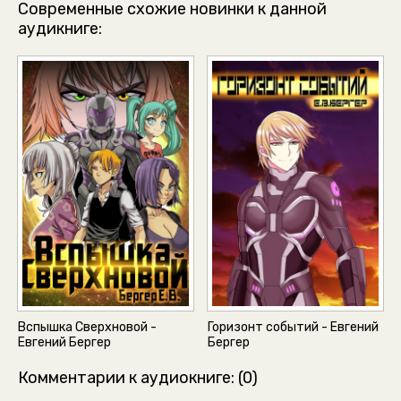
046
Современные схожие новинки к данной
аудикниге:
047
048
049
050
051
052
053
054
055
056
057
Вспышка Сверхновой -
Горизонт событий - Евгений
Евгений Бергер
Бергер
058
Комментарии к аудиокниге: (0)
059