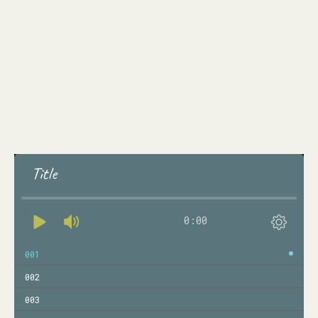
Title
0:00
001
002
003