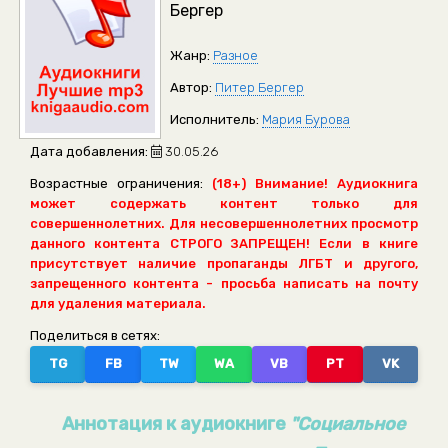
Бергер
Жанр:
Разное
Автор:
Питер Бергер
Исполнитель:
Мария Бурова
Дата добавления:
30.05.26
Возрастные ограничения:
(18+) Внимание! Аудиокнига
может содержать контент только для
совершеннолетних. Для несовершеннолетних просмотр
данного контента СТРОГО ЗАПРЕЩЕН! Если в книге
присутствует наличие пропаганды ЛГБТ и другого,
запрещенного контента - просьба написать на почту
для удаления материала.
Поделиться в сетях:
TG
FB
TW
WA
VB
PT
VK
Аннотация к аудиокниге
"Социальное