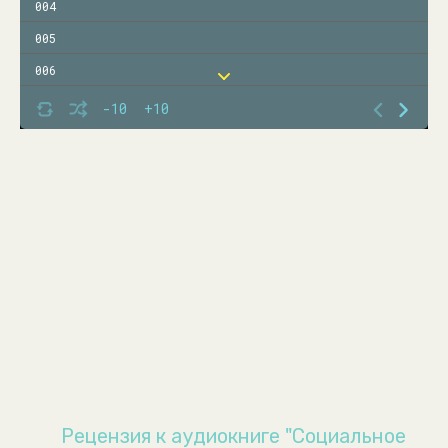
004
005
006
007
-10
+10
008
009
010
011
012
013
014
015
016
017
Рецензия к аудиокниге "Социальное