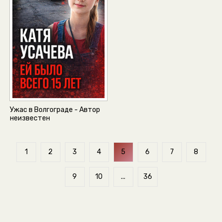
Ужас в Волгограде - Автор
неизвестен
1
2
3
4
5
6
7
8
9
10
...
36