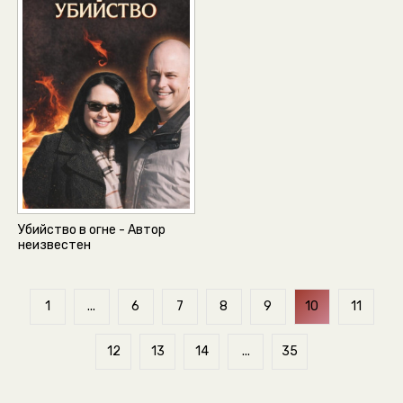
Убийство в огне - Автор
неизвестен
1
...
6
7
8
9
10
11
12
13
14
...
35