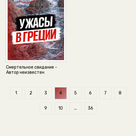
Смертельное свидание -
Автор неизвестен
1
2
3
4
5
6
7
8
9
10
...
36