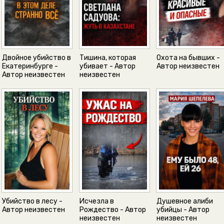
Двойное убийство в
Тишина, которая
Охота на бывших -
Екатеринбурге -
убивает - Автор
Автор неизвестен
Автор неизвестен
неизвестен
Убийство в лесу -
Исчезла в
Душевное алиби
Автор неизвестен
Рождество - Автор
убийцы - Автор
неизвестен
неизвестен