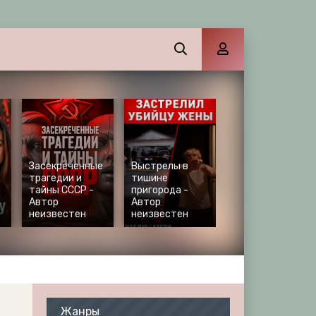
Засекреченные
Выстрелы в
трагедии и
тишине
тайны СССР -
пригорода -
Автор
Автор
неизвестен
неизвестен
Жанры