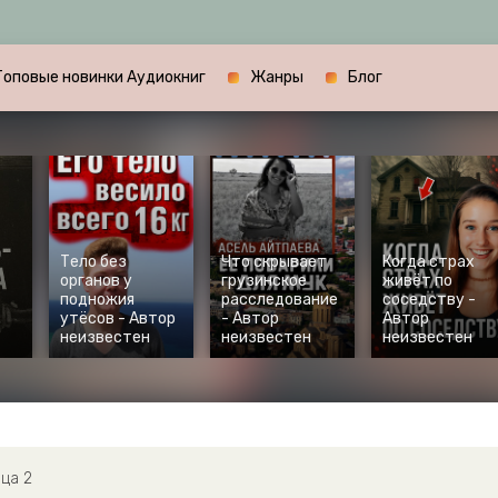
Топовые новинки Аудиокниг
Жанры
Блог
Тело без
Что скрывает
Когда страх
органов у
грузинское
живёт по
подножия
расследование
соседству -
утёсов - Автор
- Автор
Автор
неизвестен
неизвестен
неизвестен
ца 2