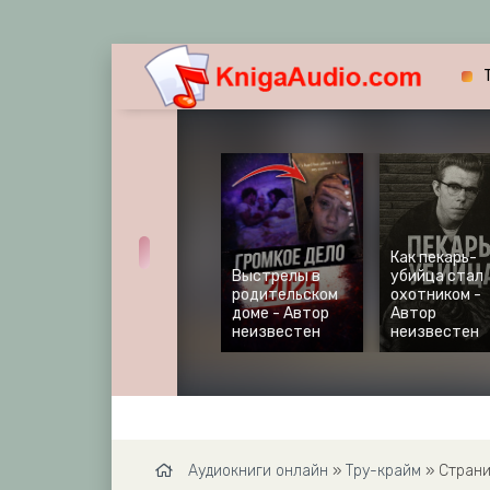
Как пекарь-
Выстрелы в
убийца стал
родительском
охотником -
доме - Автор
Автор
неизвестен
неизвестен
Аудиокниги онлайн
»
Тру-крайм
» Страни