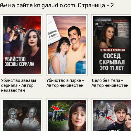
йм
на сайте knigaaudio.com. Страница - 2
Убийство звезды
Убийство в парке -
Дело без тела -
сериала - Автор
Автор неизвестен
Автор неизвестен
неизвестен