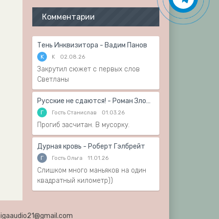
Комментарии
Тень Инквизитора - Вадим Панов
K
K
02.08.26
Закрутил сюжет с первых слов
Светланы
Русские не сдаются! - Роман Злотников
Г
Гость Станислав
01.03.26
Прогиб засчитан. В мусорку.
Дурная кровь - Роберт Гэлбрейт
Г
Гость Ольга
11.01.26
Слишком много маньяков на один
квадратный километр))
knigaaudio21@gmail.com