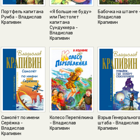
Портфель капитана
«Я больше не буду»
Бабочка на штанге 
Румба - Владислав
или Пистолет
Владислав
Крапивин
капитана
Крапивин
Сундуккера -
Владислав
Крапивин
Самолёт по имени
Колесо Перепёлкина
Взрыв Генеральног
Серёжка -
- Владислав
штаба - Владислав
Владислав
Крапивин
Крапивин
Крапивин