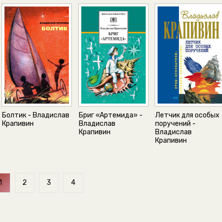
Болтик - Владислав
Бриг «Артемида» -
Летчик для особых
Крапивин
Владислав
поручений -
Крапивин
Владислав
Крапивин
1
2
3
4