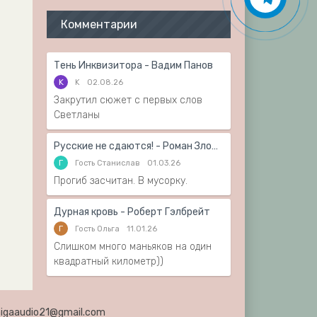
Комментарии
Тень Инквизитора - Вадим Панов
K
K
02.08.26
Закрутил сюжет с первых слов
Светланы
Русские не сдаются! - Роман Злотников
Г
Гость Станислав
01.03.26
Прогиб засчитан. В мусорку.
Дурная кровь - Роберт Гэлбрейт
Г
Гость Ольга
11.01.26
Слишком много маньяков на один
квадратный километр))
knigaaudio21@gmail.com