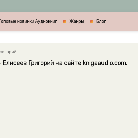
Топовые новинки Аудиокниг
Жанры
Блог
Григорий
 Елисеев Григорий на сайте knigaaudio.com.