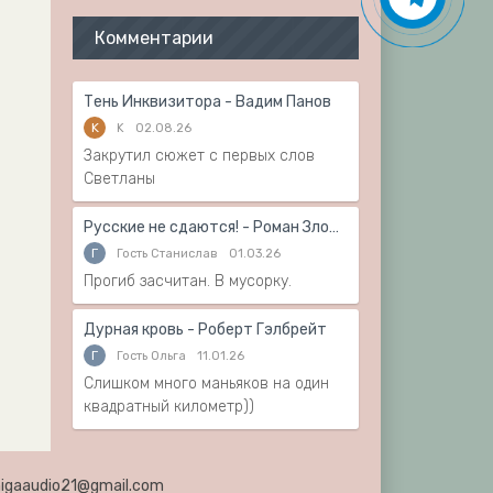
Комментарии
Тень Инквизитора - Вадим Панов
K
K
02.08.26
Закрутил сюжет с первых слов
Светланы
Русские не сдаются! - Роман Злотников
Г
Гость Станислав
01.03.26
Прогиб засчитан. В мусорку.
Дурная кровь - Роберт Гэлбрейт
Г
Гость Ольга
11.01.26
Слишком много маньяков на один
квадратный километр))
knigaaudio21@gmail.com