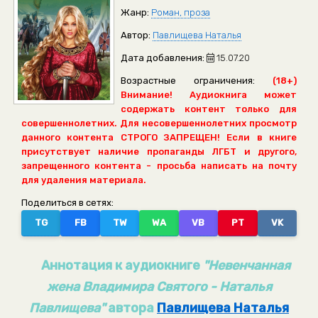
Жанр:
Роман, проза
Автор:
Павлищева Наталья
Дата добавления:
15.07.20
Возрастные ограничения:
(18+)
Внимание! Аудиокнига может
содержать контент только для
совершеннолетних. Для несовершеннолетних просмотр
данного контента СТРОГО ЗАПРЕЩЕН! Если в книге
присутствует наличие пропаганды ЛГБТ и другого,
запрещенного контента - просьба написать на почту
для удаления материала.
Поделиться в сетях:
TG
FB
TW
WA
VB
PT
VK
Аннотация к аудиокниге
"Невенчанная
жена Владимира Святого - Наталья
Павлищева"
автора
Павлищева Наталья