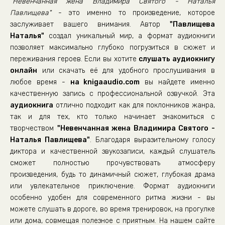
"Невенчанная жена Владимира Святого - Наталья
Павлищева"
- это именно то произведение, которое
заслуживает вашего внимания. Автор
"Павлищева
Наталья"
создал уникальный мир, а формат аудиокниги
позволяет максимально глубоко погрузиться в сюжет и
переживания героев. Если вы хотите
слушать аудиокнигу
онлайн
или скачать её для удобного прослушивания в
любое время -
на knigaaudio.com
вы найдете именно
качественную запись с профессиональной озвучкой. Эта
аудиокнига
отлично подходит как для поклонников жанра,
так и для тех, кто только начинает знакомиться с
творчеством
"Невенчанная жена Владимира Святого -
Наталья Павлищева"
. Благодаря выразительному голосу
диктора и качественной звукозаписи, каждый слушатель
сможет полностью прочувствовать атмосферу
произведения, будь то динамичный сюжет, глубокая драма
или увлекательное приключение. Формат аудиокниги
особенно удобен для современного ритма жизни - вы
можете слушать в дороге, во время тренировок, на прогулке
или дома, совмещая полезное с приятным. На нашем сайте