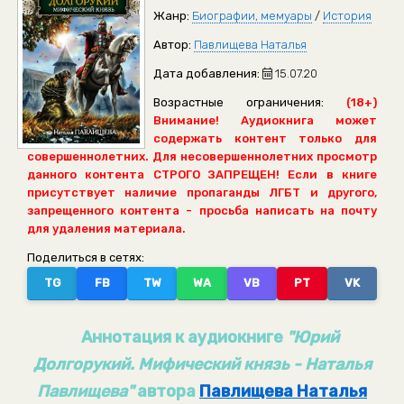
Жанр:
Биографии, мемуары
/
История
Автор:
Павлищева Наталья
Дата добавления:
15.07.20
Возрастные ограничения:
(18+)
Внимание! Аудиокнига может
содержать контент только для
совершеннолетних. Для несовершеннолетних просмотр
данного контента СТРОГО ЗАПРЕЩЕН! Если в книге
присутствует наличие пропаганды ЛГБТ и другого,
запрещенного контента - просьба написать на почту
для удаления материала.
Поделиться в сетях:
TG
FB
TW
WA
VB
PT
VK
Аннотация к аудиокниге
"Юрий
Долгорукий. Мифический князь - Наталья
Павлищева"
автора
Павлищева Наталья