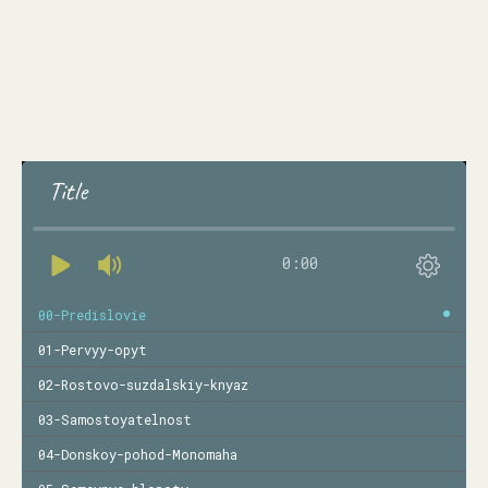
Title
0:00
00-Predislovie
01-Pervyy-opyt
02-Rostovo-suzdalskiy-knyaz
03-Samostoyatelnost
04-Donskoy-pohod-Monomaha