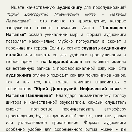
19-Prilozhenie
Ищете качественную
аудиокнигу
для прослушивания?
"Юрий Долгорукий. Мифический князь - Наталья
Павлищева"
- это именно то произведение, которое
заслуживает вашего внимания. Автор
"Павлищева
Наталья"
создал уникальный мир, а формат аудиокниги
позволяет максимально глубоко погрузиться в сюжет и
переживания героев. Если вы хотите
слушать аудиокнигу
онлайн
или скачать её для удобного прослушивания в
любое время -
на knigaaudio.com
вы найдете именно
качественную запись с профессиональной озвучкой. Эта
аудиокнига
отлично подходит как для поклонников жанра,
так и для тех, кто только начинает знакомиться с
творчеством
"Юрий Долгорукий. Мифический князь -
Наталья Павлищева"
. Благодаря выразительному голосу
диктора и качественной звукозаписи, каждый слушатель
сможет полностью прочувствовать атмосферу
произведения, будь то динамичный сюжет, глубокая драма
или увлекательное приключение. Формат аудиокниги
особенно удобен для современного ритма жизни - вы