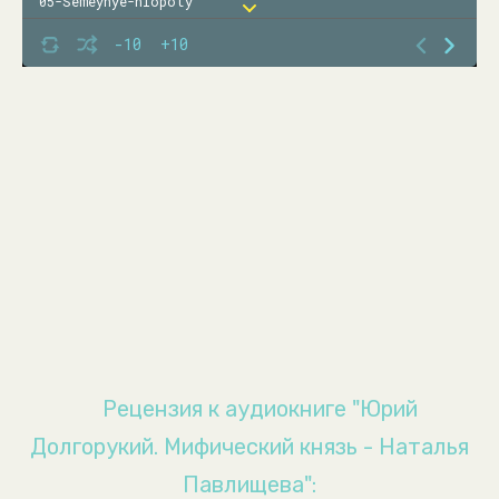
05-Semeynye-hlopoty
06-Velikiy-knyaz-Vladimir-Monomah
-10
+10
07-Hozyain-zemli-Suzdalskoy
08-Bez-Monomaha
09-Novgorodskie-dela
10-Kuchkovna
11-Kievskaya-zamyatnya
12-Stepan-Kuchka
13-I-snova-Novgorod
14-Odin
15-Mezhdousobica
16-Grad-Moskov
Рецензия к аудиокниге "Юрий
17-Velikoe-protivostoyanie
Долгорукий. Мифический князь - Наталья
18-Velikiy-knyaz
Павлищева":