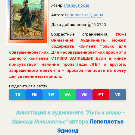
Жанр:
Роман, проза
Автор:
Лепеллетье Эдмонд
Дата добавления:
15.07.20
Возрастные ограничения:
(18+)
Внимание! Аудиокнига может
содержать контент только для
совершеннолетних. Для несовершеннолетних просмотр
данного контента СТРОГО ЗАПРЕЩЕН! Если в книге
присутствует наличие пропаганды ЛГБТ и другого,
запрещенного контента - просьба написать на почту
для удаления материала.
Поделиться в сетях:
TG
FB
TW
WA
VB
PT
VK
Аннотация к аудиокниге
"Путь к славе -
Эдмонд Лепеллетье"
автора
Лепеллетье
Эдмонд