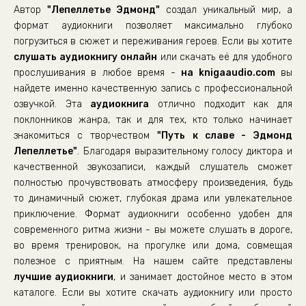
Автор
"Лепеллетье Эдмонд"
создал уникальный мир, а
TN_02_Put_k_slave_21
формат аудиокниги позволяет максимально глубоко
TN_02_Put_k_slave_22
погрузиться в сюжет и переживания героев. Если вы хотите
слушать аудиокнигу онлайн
TN_02_Put_k_slave_23
или скачать её для удобного
прослушивания в любое время -
на knigaaudio.com
вы
TN_02_Put_k_slave_24
найдете именно качественную запись с профессиональной
TN_02_Put_k_slave_25
озвучкой. Эта
аудиокнига
отлично подходит как для
поклонников жанра, так и для тех, кто только начинает
TN_02_Put_k_slave_26
знакомиться с творчеством
"Путь к славе - Эдмонд
TN_02_Put_k_slave_27
Лепеллетье"
. Благодаря выразительному голосу диктора и
TN_02_Put_k_slave_28
качественной звукозаписи, каждый слушатель сможет
полностью прочувствовать атмосферу произведения, будь
TN_02_Put_k_slave_29
то динамичный сюжет, глубокая драма или увлекательное
TN_02_Put_k_slave_30
приключение. Формат аудиокниги особенно удобен для
современного ритма жизни - вы можете слушать в дороге,
TN_02_Put_k_slave_31
во время тренировок, на прогулке или дома, совмещая
TN_02_Put_k_slave_32
полезное с приятным. На нашем сайте представлены
TN_02_Put_k_slave_33
лучшие аудиокниги
, и занимает достойное место в этом
каталоге. Если вы хотите скачать аудиокнигу или просто
TN_02_Put_k_slave_34