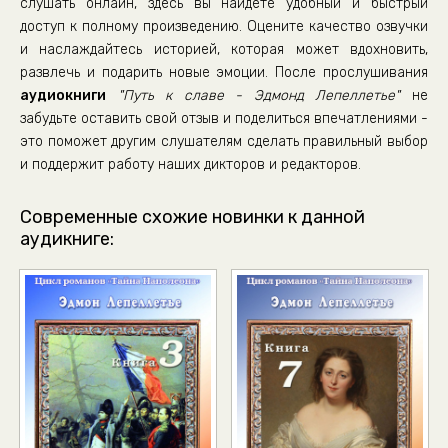
слушать онлайн, здесь вы найдете удобный и быстрый
TN_02_Put_k_slave_35
доступ к полному произведению. Оцените качество озвучки
и наслаждайтесь историей, которая может вдохновить,
TN_02_Put_k_slave_36
развлечь и подарить новые эмоции. После прослушивания
TN_02_Put_k_slave_37
аудиокниги
"Путь к славе - Эдмонд Лепеллетье"
не
TN_02_Put_k_slave_38
забудьте оставить свой отзыв и поделиться впечатлениями -
это поможет другим слушателям сделать правильный выбор
TN_02_Put_k_slave_39
и поддержит работу наших дикторов и редакторов.
TN_02_Put_k_slave_40
TN_02_Put_k_slave_41
Современные схожие новинки к данной
аудикниге:
TN_02_Put_k_slave_42
TN_02_Put_k_slave_43
TN_02_Put_k_slave_44
TN_02_Put_k_slave_45
TN_02_Put_k_slave_46
TN_02_Put_k_slave_47
TN_02_Put_k_slave_48