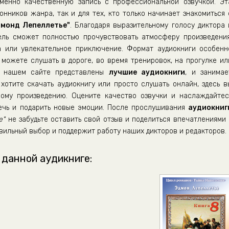
енно качественную запись с профессиональной озвучкой. Эт
нников жанра, так и для тех, кто только начинает знакомиться 
дмонд Лепеллетье"
. Благодаря выразительному голосу диктора 
ель сможет полностью прочувствовать атмосферу произведения
а или увлекательное приключение. Формат аудиокниги особенн
можете слушать в дороге, во время тренировок, на прогулке ил
а нашем сайте представлены
лучшие аудиокниги
, и занимае
хотите скачать аудиокнигу или просто слушать онлайн, здесь в
ому произведению. Оцените качество озвучки и наслаждайтес
лечь и подарить новые эмоции. После прослушивания
аудиокниг
е"
не забудьте оставить свой отзыв и поделиться впечатлениями 
вильный выбор и поддержит работу наших дикторов и редакторов.
 данной аудикниге: