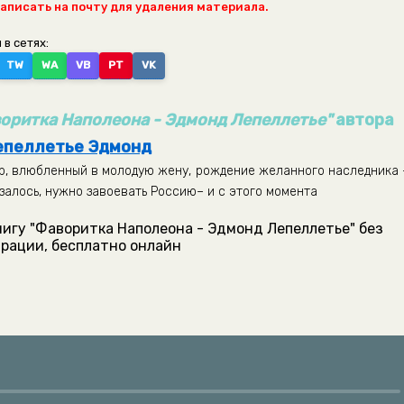
написать на почту для удаления материала.
 в сетях:
TW
WA
VB
PT
VK
оритка Наполеона - Эдмонд Лепеллетье"
автора
епеллетье Эдмонд
р, влюбленный в молодую жену, рождение желанного наследника 
азалось, нужно завоевать Россию– и с этого момента
нигу "Фаворитка Наполеона - Эдмонд Лепеллетье" без
рации, бесплатно онлайн