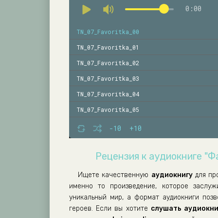
0:00
TN_07_Favoritka_00
TN_07_Favoritka_01
TN_07_Favoritka_02
TN_07_Favoritka_03
TN_07_Favoritka_04
TN_07_Favoritka_05
TN_07_Favoritka_06
-10
+10
TN_07_Favoritka_07
Рецензия к аудиокниге "Ф
TN_07_Favoritka_08
TN_07_Favoritka_09
Ищете качественную
аудиокнигу
для пр
именно то произведение, которое заслу
TN_07_Favoritka_10
уникальный мир, а формат аудиокниги поз
TN_07_Favoritka_11
героев. Если вы хотите
слушать аудиокни