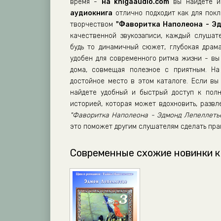
TN_07_Favoritka_12
время -
на knigaaudio.com
вы найдете им
аудиокнига
отлично подходит как для покло
TN_07_Favoritka_13
творчеством
"Фаворитка Наполеона - Э
TN_07_Favoritka_14
качественной звукозаписи, каждый слушат
будь то динамичный сюжет, глубокая драм
TN_07_Favoritka_15
удобен для современного ритма жизни - вы 
TN_07_Favoritka_16
дома, совмещая полезное с приятным. Н
TN_07_Favoritka_17
достойное место в этом каталоге. Если вы 
найдете удобный и быстрый доступ к полн
TN_07_Favoritka_18
историей, которая может вдохновить, разв
TN_07_Favoritka_19
"Фаворитка Наполеона - Эдмонд Лепеллеть
это поможет другим слушателям сделать пра
TN_07_Favoritka_20
TN_07_Favoritka_21
Современные схожие новинки к
TN_07_Favoritka_22
TN_07_Favoritka_23
TN_07_Favoritka_24
TN_07_Favoritka_25