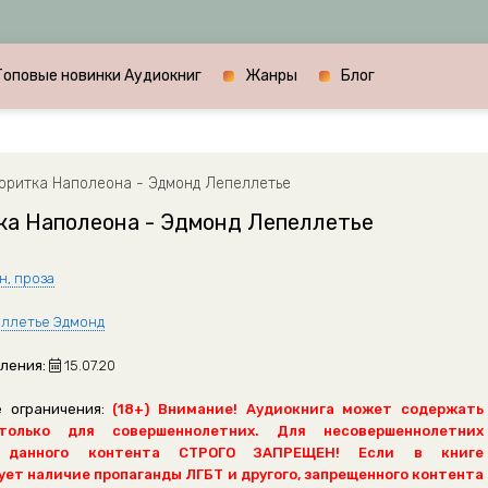
Топовые новинки Аудиокниг
Жанры
Блог
ритка Наполеона - Эдмонд Лепеллетье
ка Наполеона - Эдмонд Лепеллетье
н, проза
ллетье Эдмонд
ления:
15.07.20
 ограничения:
(18+) Внимание! Аудиокнига может содержать
только для совершеннолетних. Для несовершеннолетних
 данного контента СТРОГО ЗАПРЕЩЕН! Если в книге
ет наличие пропаганды ЛГБТ и другого, запрещенного контента