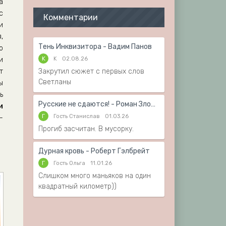
а
с
Комментарии
и
,
Тень Инквизитора - Вадим Панов
о
K
K
02.08.26
и
т
Закрутил сюжет с первых слов
Светланы
ы
ь
Русские не сдаются! - Роман Злотников
и
Г
Гость Станислав
01.03.26
-
Прогиб засчитан. В мусорку.
Дурная кровь - Роберт Гэлбрейт
Г
Гость Ольга
11.01.26
Слишком много маньяков на один
квадратный километр))