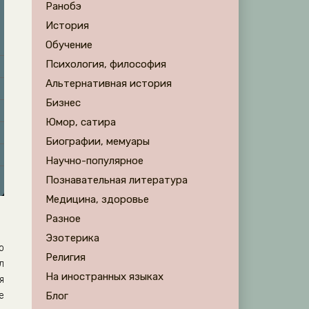
Ранобэ
История
Обучение
Психология, философия
Альтернативная история
Бизнес
Юмор, сатира
Биографии, мемуары
Научно-популярное
Познавательная литература
Медицина, здоровье
Разное
Эзотерика
о
Религия
л
На иностранных языках
я
е
Блог