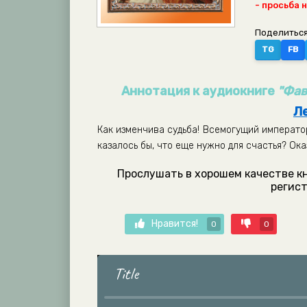
- просьба 
Поделиться
TG
FB
Аннотация к аудиокниге
"Фав
Л
Как изменчива судьба! Всемогущий императо
казалось бы, что еще нужно для счастья? Ок
Прослушать в хорошем качестве к
регист
Нравится!
0
0
Title