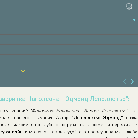
аворитка Наполеона - Эдмонд Лепеллетье":
ослушивания?
"Фаворитка Наполеона - Эдмонд Лепеллетье"
- эт
живает вашего внимания. Автор
"Лепеллетье Эдмонд"
созда
воляет максимально глубоко погрузиться в сюжет и переживани
гу онлайн
или скачать её для удобного прослушивания в любо