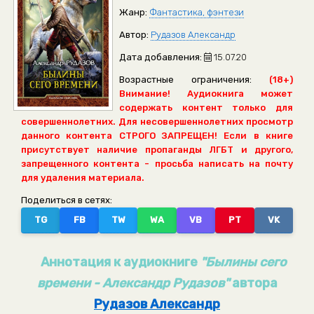
Жанр:
Фантастика, фэнтези
Автор:
Рудазов Александр
Дата добавления:
15.07.20
Возрастные ограничения:
(18+)
Внимание! Аудиокнига может
содержать контент только для
совершеннолетних. Для несовершеннолетних просмотр
данного контента СТРОГО ЗАПРЕЩЕН! Если в книге
присутствует наличие пропаганды ЛГБТ и другого,
запрещенного контента - просьба написать на почту
для удаления материала.
Поделиться в сетях:
TG
FB
TW
WA
VB
PT
VK
Аннотация к аудиокниге
"Былины сего
времени - Александр Рудазов"
автора
Рудазов Александр