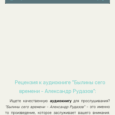
00007-
00008-
00009-
00010-
00011-
00012-
00013-
00014-
00015-
00016-
Рецензия к аудиокниге "Былины сего
00017-
времени - Александр Рудазов":
00018-
Ищете качественную
аудиокнигу
для прослушивания?
00019-
"Былины сего времени - Александр Рудазов"
- это именно
00020-
то произведение, которое заслуживает вашего внимания.