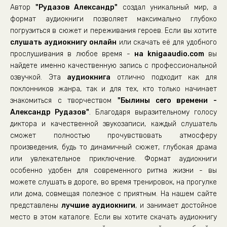
Автор
"Рудазов Александр"
создал уникальный мир, а
00021-
формат аудиокниги позволяет максимально глубоко
00022-
погрузиться в сюжет и переживания героев. Если вы хотите
слушать аудиокнигу онлайн
00023-
или скачать её для удобного
прослушивания в любое время -
на knigaaudio.com
вы
00024-
найдете именно качественную запись с профессиональной
00025-
озвучкой. Эта
аудиокнига
отлично подходит как для
поклонников жанра, так и для тех, кто только начинает
00026-
знакомиться с творчеством
"Былины сего времени -
00027-
Александр Рудазов"
. Благодаря выразительному голосу
00028-
диктора и качественной звукозаписи, каждый слушатель
сможет полностью прочувствовать атмосферу
00029-
произведения, будь то динамичный сюжет, глубокая драма
00030-
или увлекательное приключение. Формат аудиокниги
особенно удобен для современного ритма жизни - вы
можете слушать в дороге, во время тренировок, на прогулке
или дома, совмещая полезное с приятным. На нашем сайте
представлены
лучшие аудиокниги
, и занимает достойное
место в этом каталоге. Если вы хотите скачать аудиокнигу