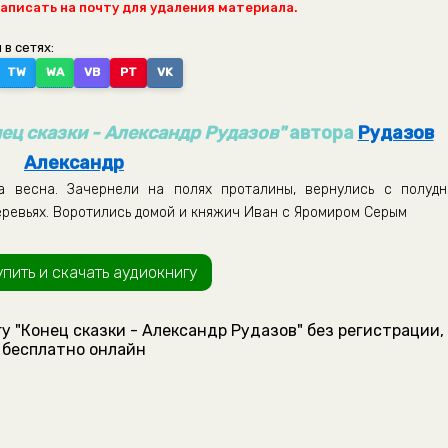
написать на почту для удаления материала.
 в сетях:
TW
WA
VB
PT
VK
ец сказки - Александр Рудазов"
автора
Рудазов
Александр
 весна. Зачернели на полях проталины, вернулись с полудн
еревьях. Воротились домой и княжич Иван с Яромиром Серым
упить и скачать аудиокнигу
у "Конец сказки - Александр Рудазов" без регистрации,
бесплатно онлайн