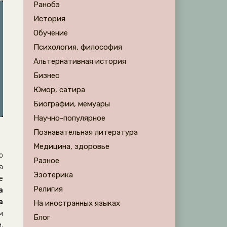
Ранобэ
История
Обучение
Психология, философия
Альтернативная история
Бизнес
Юмор, сатира
Биографии, мемуары
Научно-популярное
Познавательная литература
Медицина, здоровье
о
Разное
а
Эзотерика
е
Религия
а
а
На иностранных языках
м
Блог
,