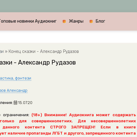
Топовые новинки Аудиокниг
Жанры
Блог
зи
» Конец сказки - Александр Рудазов
азки - Александр Рудазов
астика, фэнтези
зов Александр
ления:
15.07.20
 ограничения:
(18+) Внимание! Аудиокнига может содержать
только для совершеннолетних. Для несовершеннолетних
 данного контента СТРОГО ЗАПРЕЩЕН! Если в книге
ет наличие пропаганды ЛГБТ и другого, запрещенного контента