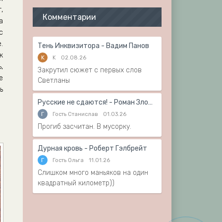
,
Комментарии
а
с
.
Тень Инквизитора - Вадим Панов
к
K
K
02.08.26
,
Закрутил сюжет с первых слов
е
Светланы
ь
Русские не сдаются! - Роман Злотников
Г
Гость Станислав
01.03.26
Прогиб засчитан. В мусорку.
Дурная кровь - Роберт Гэлбрейт
Г
Гость Ольга
11.01.26
Слишком много маньяков на один
квадратный километр))