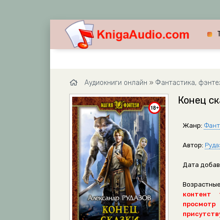
Аудиокниги онлайн
»
Фантастика, фэнте
Конец ск
Жанр:
Фант
Автор:
Руда
Дата добав
Возрастные
контент 
просмотр
присутству