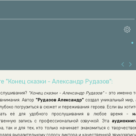
е "Конец сказки - Александр Рудазов":
ослушивания?
"Конец сказки - Александр Рудазов"
- это именно т
 внимания. Автор
"Рудазов Александр"
создал уникальный мир, 
лубоко погрузиться в сюжет и переживания героев. Если вы хотит
ать её для удобного прослушивания в любое время -
н
венную запись с профессиональной озвучкой. Эта
аудиокниг
а, так и для тех, кто только начинает знакомиться с творчество
годаря выразительному голосу диктора и качественной звукозаписи