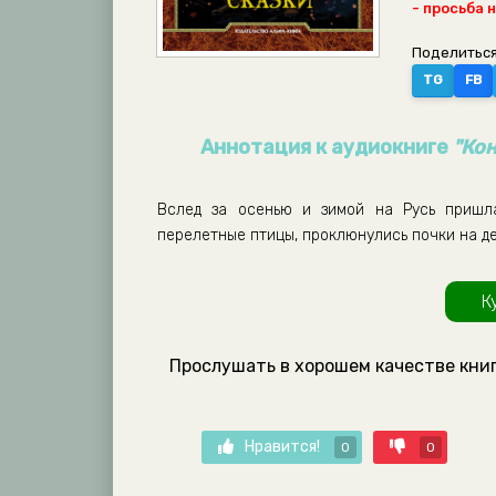
- просьба 
Поделиться
TG
FB
Аннотация к аудиокниге
"Кон
Вслед за осенью и зимой на Русь пришла
перелетные птицы, проклюнулись почки на д
К
Прослушать в хорошем качестве книг
Нравится!
0
0