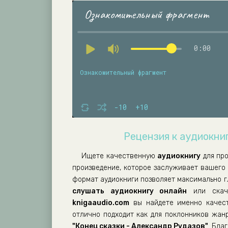
Ознакомительный фрагмент
0:00
Ознакомительный фрагмент
-10
+10
Рецензия к аудиокниг
Ищете качественную
аудиокнигу
для пр
произведение, которое заслуживает вашего
формат аудиокниги позволяет максимально г
слушать аудиокнигу онлайн
или скач
knigaaudio.com
вы найдете именно качест
отлично подходит как для поклонников жанр
"Конец сказки - Александр Рудазов"
. Бла