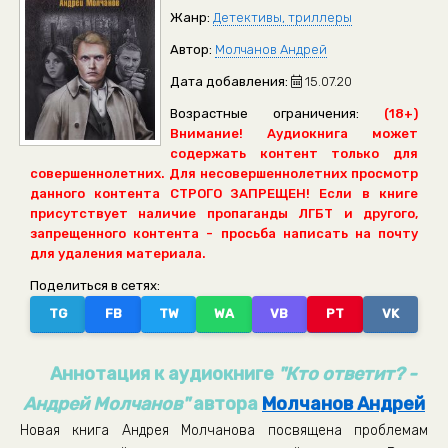
Жанр:
Детективы, триллеры
Автор:
Молчанов Андрей
Дата добавления:
15.07.20
Возрастные ограничения:
(18+)
Внимание! Аудиокнига может
содержать контент только для
совершеннолетних. Для несовершеннолетних просмотр
данного контента СТРОГО ЗАПРЕЩЕН! Если в книге
присутствует наличие пропаганды ЛГБТ и другого,
запрещенного контента - просьба написать на почту
для удаления материала.
Поделиться в сетях:
TG
FB
TW
WA
VB
PT
VK
Аннотация к аудиокниге
"Кто ответит? -
Андрей Молчанов"
автора
Молчанов Андрей
Новая книга Андрея Молчанова посвящена проблемам