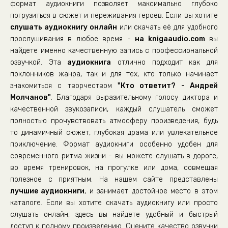
формат аудиокниги позволяет максимально глубоко
0023
погрузиться в сюжет и переживания героев. Если вы хотите
слушать аудиокнигу онлайн
0024
или скачать её для удобного
прослушивания в любое время -
на knigaaudio.com
вы
0025
найдете именно качественную запись с профессиональной
озвучкой. Эта
аудиокнига
отлично подходит как для
поклонников жанра, так и для тех, кто только начинает
знакомиться с творчеством
"Кто ответит? - Андрей
Молчанов"
. Благодаря выразительному голосу диктора и
качественной звукозаписи, каждый слушатель сможет
полностью прочувствовать атмосферу произведения, будь
то динамичный сюжет, глубокая драма или увлекательное
приключение. Формат аудиокниги особенно удобен для
современного ритма жизни - вы можете слушать в дороге,
во время тренировок, на прогулке или дома, совмещая
полезное с приятным. На нашем сайте представлены
лучшие аудиокниги
, и занимает достойное место в этом
каталоге. Если вы хотите скачать аудиокнигу или просто
слушать онлайн, здесь вы найдете удобный и быстрый
доступ к полному произведению. Оцените качество озвучки