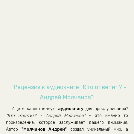
0009
0010
0011
0012
0013
0014
0015
0016
0017
Рецензия к аудиокниге "Кто ответит? -
0018
Андрей Молчанов":
0019
Ищете качественную
аудиокнигу
для прослушивания?
0020
"Кто ответит? - Андрей Молчанов"
- это именно то
0021
произведение, которое заслуживает вашего внимания.
Автор
"Молчанов Андрей"
создал уникальный мир, а
0022