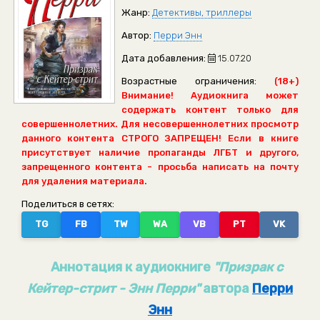
Жанр:
Детективы, триллеры
Автор:
Перри Энн
Дата добавления:
15.07.20
Возрастные ограничения:
(18+)
Внимание! Аудиокнига может
содержать контент только для
совершеннолетних. Для несовершеннолетних просмотр
данного контента СТРОГО ЗАПРЕЩЕН! Если в книге
присутствует наличие пропаганды ЛГБТ и другого,
запрещенного контента - просьба написать на почту
для удаления материала.
Поделиться в сетях:
TG
FB
TW
WA
VB
PT
VK
Аннотация к аудиокниге
"Призрак с
Кейтер-стрит - Энн Перри"
автора
Перри
Энн