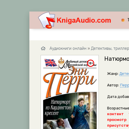
Аудиокниги онлайн
»
Детективы, трилле
Натюрмо
Жанр:
Дете
Автор:
Перр
Дата добав
Возрастные
контент 
просмотр
присутству