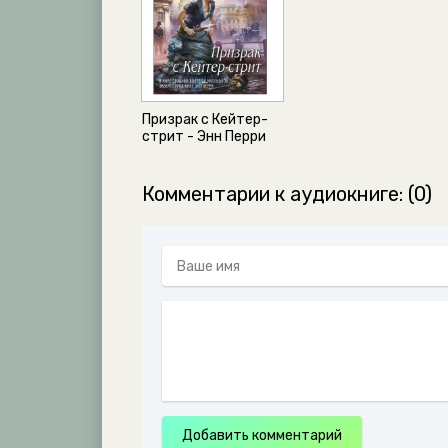
12_01_Natyurmort-iz-Kardington-kresent
12_02_Natyurmort-iz-Kardington-kresent
12_03_Natyurmort-iz-Kardington-kresent
13_01_Natyurmort-iz-Kardington-kresent
Призрак с Кейтер-
13_02_Natyurmort-iz-Kardington-kresent
стрит - Энн Перри
13_03_Natyurmort-iz-Kardington-kresent
Комментарии к аудиокниге: (0)
Добавить комментарий