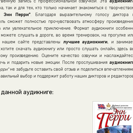
венную запись с профессиональной озвучкой. Эта
аудиокниг
а, так и для тех, кто только начинает знакомиться с творчество
- Энн Перри"
. Благодаря выразительному голосу диктора 
ель сможет полностью прочувствовать атмосферу произведения
а или увлекательное приключение. Формат аудиокниги особенн
можете слушать в дороге, во время тренировок, на прогулке ил
а нашем сайте представлены
лучшие аудиокниги
, и занимае
хотите скачать аудиокнигу или просто слушать онлайн, здесь в
ому произведению. Оцените качество озвучки и наслаждайтес
лечь и подарить новые эмоции. После прослушивания
аудиокниг
ерри"
не забудьте оставить свой отзыв и поделиться впечатлениям
равильный выбор и поддержит работу наших дикторов и редакторов
 данной аудикниге: