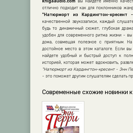
06_03_Natyurmort-iz-Kardington-kresent
knigaaudio.com
вы найдете именно качест
отлично подходит как для поклонников жанр
07_01_Natyurmort-iz-Kardington-kresent
"Натюрморт из Кардингтон-кресент 
07_02_Natyurmort-iz-Kardington-kresent
качественной звукозаписи, каждый слушат
будь то динамичный сюжет, глубокая драм
07_03_Natyurmort-iz-Kardington-kresent
удобен для современного ритма жизни - вы 
08_01_Natyurmort-iz-Kardington-kresent
дома, совмещая полезное с приятным. Н
08_02_Natyurmort-iz-Kardington-kresent
достойное место в этом каталоге. Если вы 
найдете удобный и быстрый доступ к полн
08_03_Natyurmort-iz-Kardington-kresent
историей, которая может вдохновить, разв
09_01_Natyurmort-iz-Kardington-kresent
"Натюрморт из Кардингтон-кресент - Энн П
- это поможет другим слушателям сделать п
09_02_Natyurmort-iz-Kardington-kresent
10_01_Natyurmort-iz-Kardington-kresent
Современные схожие новинки к
10_02_Natyurmort-iz-Kardington-kresent
10_03_Natyurmort-iz-Kardington-kresent
11_01_Natyurmort-iz-Kardington-kresent
11_02_Natyurmort-iz-Kardington-kresent