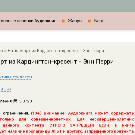
Топовые новинки Аудиокниг
Жанры
Блог
ры
» Натюрморт из Кардингтон-кресент - Энн Перри
рт из Кардингтон-кресент - Энн Перри
ктивы, триллеры
и Энн
ления:
15.07.20
 ограничения:
(18+) Внимание! Аудиокнига может содержать
только для совершеннолетних. Для несовершеннолетних
 данного контента СТРОГО ЗАПРЕЩЕН! Если в книге
ет наличие пропаганды ЛГБТ и другого, запрещенного контента