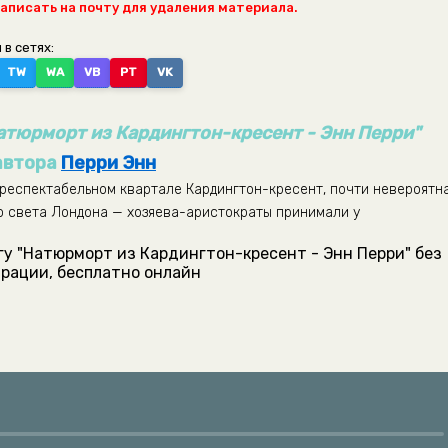
написать на почту для удаления материала.
 в сетях:
TW
WA
VB
PT
VK
атюрморт из Кардингтон-кресент - Энн Перри"
автора
Перри Энн
 респектабельном квартале Кардингтон-кресент, почти невероятна
о света Лондона — хозяева-аристократы принимали у
гу "Натюрморт из Кардингтон-кресент - Энн Перри" без
рации, бесплатно онлайн