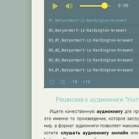
0:00
01_Natyurmort-iz-Kardington-kresent
02_Natyurmort-iz-Kardington-kresent
03_01_Natyurmort-iz-Kardington-kresent
03_02_Natyurmort-iz-Kardington-kresent
03_03_Natyurmort-iz-Kardington-kresent
04_01_Natyurmort-iz-Kardington-kresent
04_02_Natyurmort-iz-Kardington-kresent
-10
+10
05_01_Natyurmort-iz-Kardington-kresent
Рецензия к аудиокниге "На
05_02_Natyurmort-iz-Kardington-kresent
05_03_Natyurmort-iz-Kardington-kresent
Ищете качественную
аудиокнигу
для пр
это именно то произведение, которое засл
06_01_Natyurmort-iz-Kardington-kresent
мир, а формат аудиокниги позволяет максим
06_02_Natyurmort-iz-Kardington-kresent
хотите
слушать аудиокнигу онлайн
или 