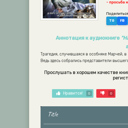
- просьба 
Поделиться
TG
FB
Аннотация к аудиокниге
"Н
Трагедия, случившаяся в особняке Марчей, в
Ведь здесь собрались представители высшег
Прослушать в хорошем качестве кни
регист
Нравится!
0
0
Title