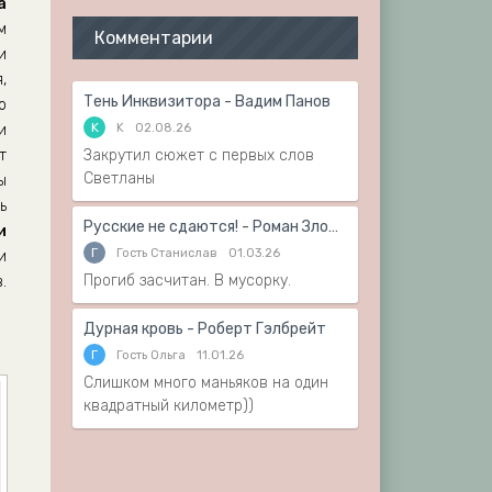
а
м
Комментарии
и
,
Тень Инквизитора - Вадим Панов
о
K
K
02.08.26
и
т
Закрутил сюжет с первых слов
Светланы
ы
ь
Русские не сдаются! - Роман Злотников
и
Г
Гость Станислав
01.03.26
и
Прогиб засчитан. В мусорку.
.
Дурная кровь - Роберт Гэлбрейт
Г
Гость Ольга
11.01.26
Слишком много маньяков на один
квадратный километр))