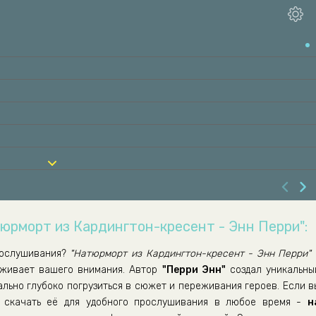
тюрморт из Кардингтон-кресент - Энн Перри":
ослушивания?
"Натюрморт из Кардингтон-кресент - Энн Перри"
уживает вашего внимания. Автор
"Перри Энн"
создал уникальны
ально глубоко погрузиться в сюжет и переживания героев. Если в
скачать её для удобного прослушивания в любое время -
н