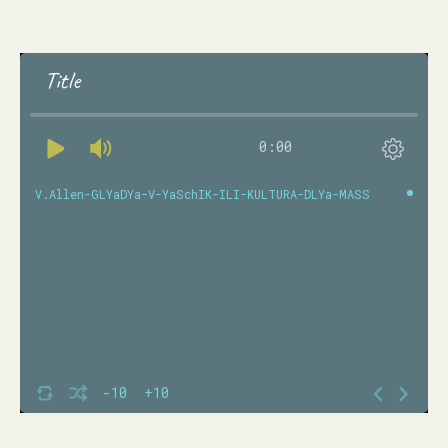
Title
0:00
V.Allen-GLYaDYa-V-YaSchIK-ILI-KULTURA-DLYa-MASS
-10
+10