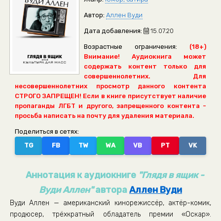
Автор:
Аллен Вуди
Дата добавления:
15.07.20
Возрастные ограничения:
(18+)
Внимание! Аудиокнига может
содержать контент только для
совершеннолетних. Для
несовершеннолетних просмотр данного контента
СТРОГО ЗАПРЕЩЕН! Если в книге присутствует наличие
пропаганды ЛГБТ и другого, запрещенного контента -
просьба написать на почту для удаления материала.
Поделиться в сетях:
TG
FB
TW
WA
VB
PT
VK
Аннотация к аудиокниге
"Глядя в ящик -
Вуди Аллен"
автора
Аллен Вуди
Вуди Аллен — американский кинорежиссёр, актёр-комик,
продюсер, трёхкратный обладатель премии «Оскар».