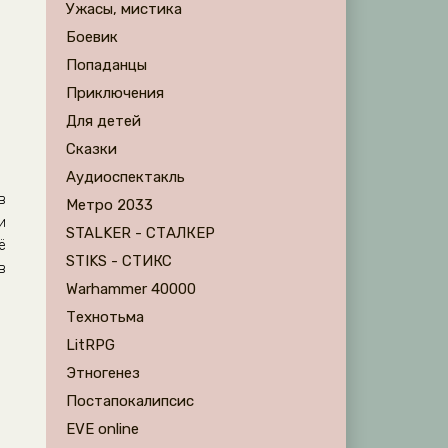
Ужасы, мистика
Боевик
Попаданцы
Приключения
Для детей
Сказки
Аудиоспектакль
в
Метро 2033
и
STALKER - СТАЛКЕР
ё
STIKS - СТИКС
в
Warhammer 40000
Технотьма
LitRPG
Этногенез
Постапокалипсис
EVE online