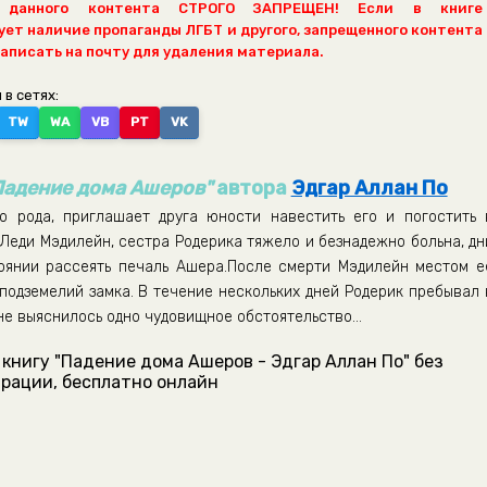
 данного контента СТРОГО ЗАПРЕЩЕН! Если в книге
ет наличие пропаганды ЛГБТ и другого, запрещенного контента
написать на почту для удаления материала.
 в сетях:
TW
WA
VB
PT
VK
Падение дома Ашеров"
автора
Эдгар Аллан По
о рода, приглашает друга юности навестить его и погостить 
 Леди Мэдилейн, сестра Родерика тяжело и безнадежно больна, дн
тоянии рассеять печаль Ашера.После смерти Мэдилейн местом е
подземелий замка. В течение нескольких дней Родерик пребывал 
 не выяснилось одно чудовищное обстоятельство…
книгу "Падение дома Ашеров - Эдгар Аллан По" без
рации, бесплатно онлайн