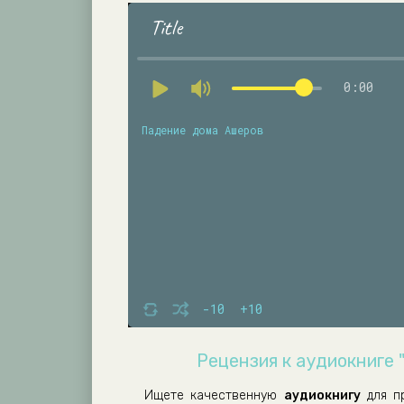
Title
0:00
Падение дома Ашеров
-10
+10
Рецензия к аудиокниге 
Ищете качественную
аудиокнигу
для п