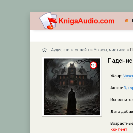
Аудиокниги онлайн
»
Ужасы, мистика
» П
Падение 
Жанр:
Ужас
Автор:
Эдга
Исполнител
Дата добав
Возрастные
контент 