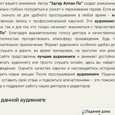
ает вашего внимания. Автор
"Эдгар Аллан По"
создал уникальны
ально глубоко погрузиться в сюжет и переживания героев. Если в
скачать её для удобного прослушивания в любое время -
н
венную запись с профессиональной озвучкой. Эта
аудиокниг
а, так и для тех, кто только начинает знакомиться с творчество
По"
. Благодаря выразительному голосу диктора и качественно
полностью прочувствовать атмосферу произведения, будь т
екательное приключение. Формат аудиокниги особенно удобен дл
ушать в дороге, во время тренировок, на прогулке или дома
 сайте представлены
лучшие аудиокниги
, и занимает достойно
ачать аудиокнигу или просто слушать онлайн, здесь вы найдет
зведению. Оцените качество озвучки и наслаждайтесь историей
дарить новые эмоции. После прослушивания
аудиокниги
"Падени
 оставить свой отзыв и поделиться впечатлениями - это поможе
р и поддержит работу наших дикторов и редакторов.
 данной аудикниге: