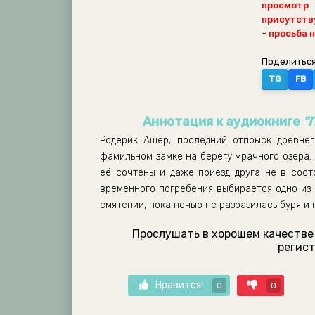
просмотр
присутству
- просьба 
Поделиться
TG
FB
Аннотация к аудиокниге
"
Родерик Ашер, последний отпрыск древнег
фамильном замке на берегу мрачного озера.
её сочтены и даже приезд друга не в сос
временного погребения выбирается одно из 
смятении, пока ночью не разразилась буря и
Прослушать в хорошем качестве 
регист
Нравится!
0
0