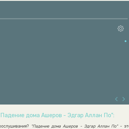
"Падение дома Ашеров - Эдгар Аллан По":
рослушивания?
"Падение дома Ашеров - Эдгар Аллан По"
- эт