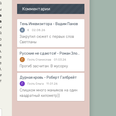
й
Комментарии
ы
а
а
Тень Инквизитора - Вадим Панов
м
K
K
02.08.26
й
Закрутил сюжет с первых слов
о
Светланы
я
,
Русские не сдаются! - Роман Злотников
е
Г
Гость Станислав
01.03.26
е
Прогиб засчитан. В мусорку.
,
е
Дурная кровь - Роберт Гэлбрейт
т
Г
Гость Ольга
11.01.26
Слишком много маньяков на один
квадратный километр))