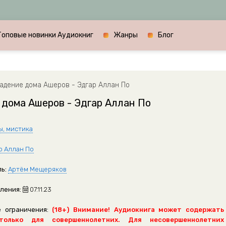
Топовые новинки Аудиокниг
Жанры
Блог
адение дома Ашеров - Эдгар Аллан По
дома Ашеров - Эдгар Аллан По
ы, мистика
р Аллан По
ь:
Артём Мещеряков
ления:
07.11.23
 ограничения:
(18+) Внимание! Аудиокнига может содержать
только для совершеннолетних. Для несовершеннолетних