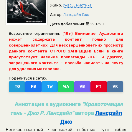
Жанр:
Ужасы, мистика
Автор:
Лансдэйл Джо
Дата добавления:
15.07.20
Возрастные ограничения:
(18+) Внимание! Аудиокнига
может содержать контент только для
совершеннолетних. Для несовершеннолетних просмотр
данного контента СТРОГО ЗАПРЕЩЕН! Если в книге
присутствует наличие пропаганды ЛГБТ и другого,
запрещенного контента - просьба написать на почту
для удаления материала.
Поделиться в сетях:
TG
FB
TW
WA
VB
PT
VK
Аннотация к аудиокниге
"Кровоточащая
тень - Джо Р. Лансдейл"
автора
Лансдэйл
Джо
Великовозрастный чернокожий лоботряс Тути любил