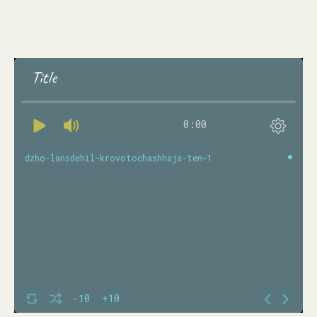
Title
0:00
dzho-lansdehil-krovotochashhaja-ten-1
-10
+10