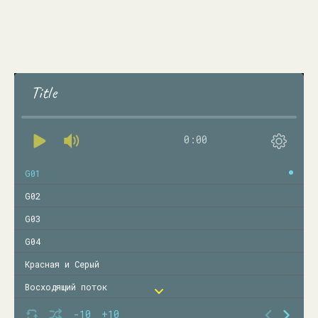
Title
0:00
G01
G02
G03
G04
Красная и Серый
Восходящий поток
Любовь зла
-10
+10