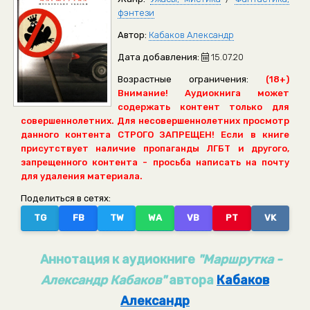
фэнтези
Автор:
Кабаков Александр
Дата добавления:
15.07.20
Возрастные ограничения:
(18+)
Внимание! Аудиокнига может
содержать контент только для
совершеннолетних. Для несовершеннолетних просмотр
данного контента СТРОГО ЗАПРЕЩЕН! Если в книге
присутствует наличие пропаганды ЛГБТ и другого,
запрещенного контента - просьба написать на почту
для удаления материала.
Поделиться в сетях:
TG
FB
TW
WA
VB
PT
VK
Аннотация к аудиокниге
"Маршрутка -
Александр Кабаков"
автора
Кабаков
Александр