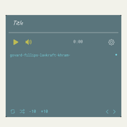
Title
0:00
govard-fillips-lavkraft-khram-
-10
+10