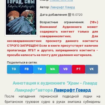
Автор:
Лавкрафт Говард
Дата добавления:
15.07.20
Возрастные ограничения:
(18+)
Внимание! Аудиокнига может
содержать контент только для
совершеннолетних. Для
несовершеннолетних просмотр данного контента
СТРОГО ЗАПРЕЩЕН! Если в книге присутствует наличие
пропаганды ЛГБТ и другого, запрещенного контента -
просьба написать на почту для удаления материала.
Поделиться в сетях:
TG
FB
TW
WA
VB
PT
VK
Аннотация к аудиокниге
"Храм - Говард
Лавкрафт"
автора
Лавкрафт Говард
После нападения германской подводной лодки на
британское грузовое судно в руках экипажа субмарины