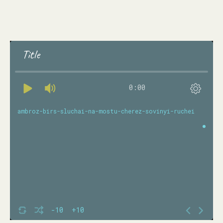
Title
0:00
ambroz-birs-sluchai-na-mostu-cherez-sovinyi-ruchei
-10
+10