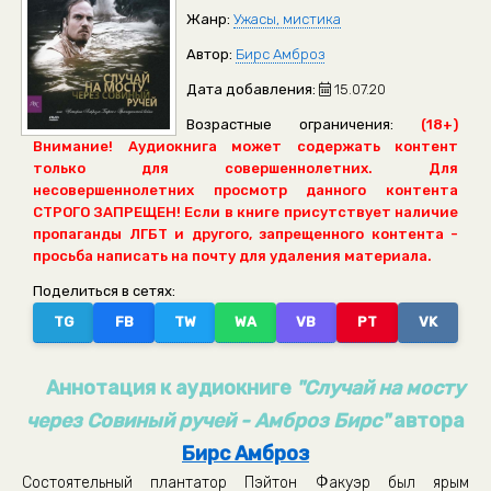
Жанр:
Ужасы, мистика
Автор:
Бирс Амброз
Дата добавления:
15.07.20
Возрастные ограничения:
(18+)
Внимание! Аудиокнига может содержать контент
только для совершеннолетних. Для
несовершеннолетних просмотр данного контента
СТРОГО ЗАПРЕЩЕН! Если в книге присутствует наличие
пропаганды ЛГБТ и другого, запрещенного контента -
просьба написать на почту для удаления материала.
Поделиться в сетях:
TG
FB
TW
WA
VB
PT
VK
Аннотация к аудиокниге
"Случай на мосту
через Совиный ручей - Амброз Бирс"
автора
Бирс Амброз
Состоятельный плантатор Пэйтон Факуэр был ярым