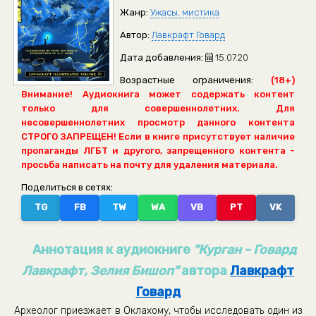
Жанр:
Ужасы, мистика
Автор:
Лавкрафт Говард
Дата добавления:
15.07.20
Возрастные ограничения:
(18+)
Внимание! Аудиокнига может содержать контент
только для совершеннолетних. Для
несовершеннолетних просмотр данного контента
СТРОГО ЗАПРЕЩЕН! Если в книге присутствует наличие
пропаганды ЛГБТ и другого, запрещенного контента -
просьба написать на почту для удаления материала.
Поделиться в сетях:
TG
FB
TW
WA
VB
PT
VK
Аннотация к аудиокниге
"Курган - Говард
Лавкрафт, Зелия Бишоп"
автора
Лавкрафт
Говард
Археолог приезжает в Оклахому, чтобы исследовать один из