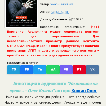
Жанр:
Ужасы, мистика
Автор:
Кожин Олег
Дата добавления:
15.07.20
Возрастные ограничения:
(18+)
Внимание! Аудиокнига может содержать контент
только для совершеннолетних. Для
несовершеннолетних просмотр данного контента
СТРОГО ЗАПРЕЩЕН! Если в книге присутствует наличие
пропаганды ЛГБТ и другого, запрещенного контента -
просьба написать на почту для удаления материала.
Поделиться в сетях:
TG
FB
TW
WA
VB
PT
VK
Аннотация к аудиокниге
"Не ложися на
краю... - Олег Кожин"
автора
Кожин Олег
Ночевка на новом месте для ребенка — это всегда событие.
Часто — яркое и запоминающееся. Иногда — еще и очень