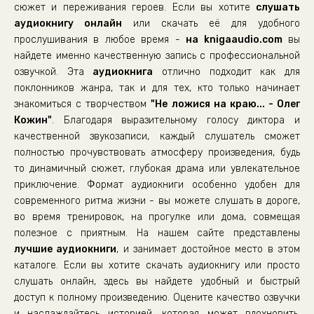
сюжет и переживания героев. Если вы хотите
слушать
аудиокнигу онлайн
или скачать её для удобного
прослушивания в любое время -
на knigaaudio.com
вы
найдете именно качественную запись с профессиональной
озвучкой. Эта
аудиокнига
отлично подходит как для
поклонников жанра, так и для тех, кто только начинает
знакомиться с творчеством
"Не ложися на краю... - Олег
Кожин"
. Благодаря выразительному голосу диктора и
качественной звукозаписи, каждый слушатель сможет
полностью прочувствовать атмосферу произведения, будь
то динамичный сюжет, глубокая драма или увлекательное
приключение. Формат аудиокниги особенно удобен для
современного ритма жизни - вы можете слушать в дороге,
во время тренировок, на прогулке или дома, совмещая
полезное с приятным. На нашем сайте представлены
лучшие аудиокниги
, и занимает достойное место в этом
каталоге. Если вы хотите скачать аудиокнигу или просто
слушать онлайн, здесь вы найдете удобный и быстрый
доступ к полному произведению. Оцените качество озвучки
и наслаждайтесь историей, которая может вдохновить,