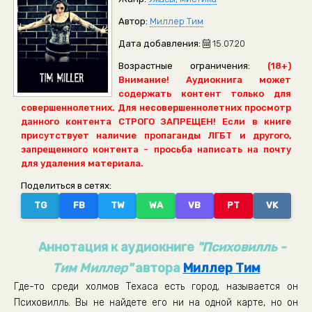
Автор:
Миллер Тим
Дата добавления:
15.07.20
Возрастные ограничения:
(18+)
Внимание! Аудиокнига может
содержать контент только для
совершеннолетних. Для несовершеннолетних просмотр
данного контента СТРОГО ЗАПРЕЩЕН! Если в книге
присутствует наличие пропаганды ЛГБТ и другого,
запрещенного контента - просьба написать на почту
для удаления материала.
Поделиться в сетях:
TG
FB
TW
WA
VB
PT
VK
Аннотация к аудиокниге
"Психовилль -
Тим Миллер"
автора
Миллер Тим
Где-то среди холмов Техаса есть город, называется он
Психовилль. Вы не найдете его ни на одной карте, но он