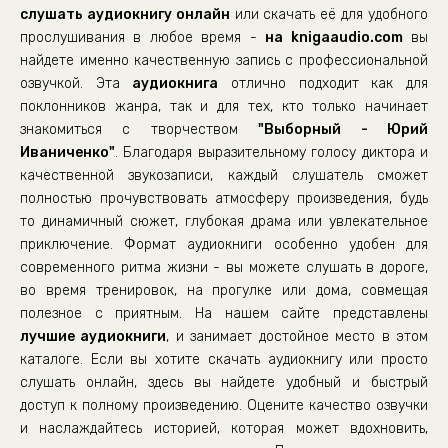
слушать аудиокнигу онлайн
Глава двадцать четвертая.
или скачать её для удобного
прослушивания в любое время -
на knigaaudio.com
вы
Глава двадцать пятая.
найдете именно качественную запись с профессиональной
озвучкой. Эта
аудиокнига
отлично подходит как для
поклонников жанра, так и для тех, кто только начинает
знакомиться с творчеством
"Выборный - Юрий
Иваниченко"
. Благодаря выразительному голосу диктора и
качественной звукозаписи, каждый слушатель сможет
полностью прочувствовать атмосферу произведения, будь
то динамичный сюжет, глубокая драма или увлекательное
приключение. Формат аудиокниги особенно удобен для
современного ритма жизни - вы можете слушать в дороге,
во время тренировок, на прогулке или дома, совмещая
полезное с приятным. На нашем сайте представлены
лучшие аудиокниги
, и занимает достойное место в этом
каталоге. Если вы хотите скачать аудиокнигу или просто
слушать онлайн, здесь вы найдете удобный и быстрый
доступ к полному произведению. Оцените качество озвучки
и наслаждайтесь историей, которая может вдохновить,