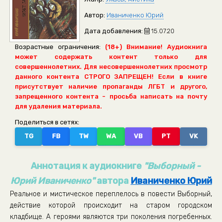
Автор:
Иваниченко Юрий
Дата добавления:
15.07.20
Возрастные ограничения:
(18+) Внимание! Аудиокнига
может содержать контент только для
совершеннолетних. Для несовершеннолетних просмотр
данного контента СТРОГО ЗАПРЕЩЕН! Если в книге
присутствует наличие пропаганды ЛГБТ и другого,
запрещенного контента - просьба написать на почту
для удаления материала.
Поделиться в сетях:
TG
FB
TW
WA
VB
PT
VK
Аннотация к аудиокниге
"Выборный -
Юрий Иваниченко"
автора
Иваниченко Юрий
Реальное и мистическое переплелось в повести Выборный,
действие которой происходит на старом городском
кладбище. А героями являются три поколения погребенных.