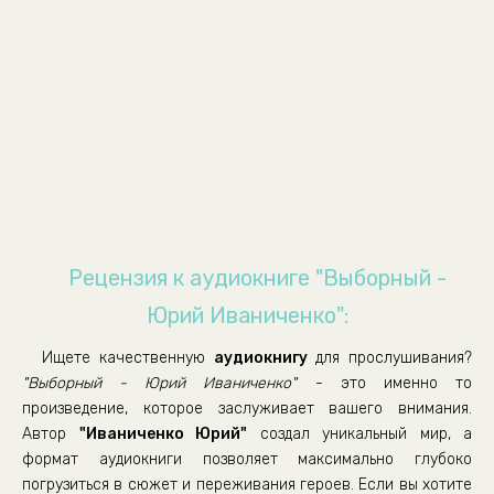
Глава десятатя.
Глава одиннадцатая.
Глава двенадцатая.
Глава тринадцатая.
Глава четырнадцатая.
Глава пятнадцатая.
Глава шестнадцатая.
Глава семнадцатая.
Рецензия к аудиокниге "Выборный -
Глава восемнадцатая.
Юрий Иваниченко":
Глава девятнадцатая.
Ищете качественную
аудиокнигу
для прослушивания?
Глава двадцатая.
"Выборный - Юрий Иваниченко"
- это именно то
Глава двадцать первая.
произведение, которое заслуживает вашего внимания.
Автор
"Иваниченко Юрий"
создал уникальный мир, а
Глава двадцать вторая.
формат аудиокниги позволяет максимально глубоко
Глава двадцать третья.
погрузиться в сюжет и переживания героев. Если вы хотите