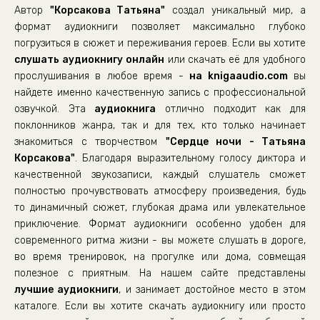
Автор
"Корсакова Татьяна"
создал уникальный мир, а
Глава 22
формат аудиокниги позволяет максимально глубоко
Глава 23
погрузиться в сюжет и переживания героев. Если вы хотите
слушать аудиокнигу онлайн
Глава 24
или скачать её для удобного
прослушивания в любое время -
на knigaaudio.com
вы
Глава 25
найдете именно качественную запись с профессиональной
Глава 26
озвучкой. Эта
аудиокнига
отлично подходит как для
поклонников жанра, так и для тех, кто только начинает
Глава 27
знакомиться с творчеством
"Сердце ночи - Татьяна
Глава 28
Корсакова"
. Благодаря выразительному голосу диктора и
Глава 29
качественной звукозаписи, каждый слушатель сможет
полностью прочувствовать атмосферу произведения, будь
Глава 30
то динамичный сюжет, глубокая драма или увлекательное
Глава 31
приключение. Формат аудиокниги особенно удобен для
современного ритма жизни - вы можете слушать в дороге,
Глава 32
во время тренировок, на прогулке или дома, совмещая
Глава 33
полезное с приятным. На нашем сайте представлены
Глава 34
лучшие аудиокниги
, и занимает достойное место в этом
каталоге. Если вы хотите скачать аудиокнигу или просто
Глава 35