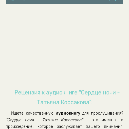
Глава 8
Глава 9
Глава 10
Глава 11
Глава 12
Глава 13
Глава 14
Глава 15
Глава 16
Глава 17
Рецензия к аудиокниге "Сердце ночи -
Глава 18
Татьяна Корсакова":
Глава 19
Ищете качественную
аудиокнигу
для прослушивания?
Глава 20
"Сердце ночи - Татьяна Корсакова"
- это именно то
Глава 21
произведение, которое заслуживает вашего внимания.