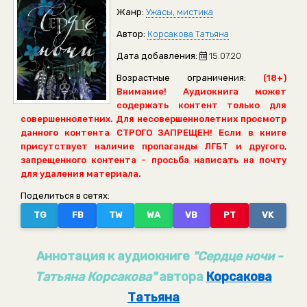
Жанр:
Ужасы, мистика
Автор:
Корсакова Татьяна
Дата добавления:
15.07.20
Возрастные ограничения:
(18+)
Внимание! Аудиокнига может
содержать контент только для
совершеннолетних. Для несовершеннолетних просмотр
данного контента СТРОГО ЗАПРЕЩЕН! Если в книге
присутствует наличие пропаганды ЛГБТ и другого,
запрещенного контента - просьба написать на почту
для удаления материала.
Поделиться в сетях:
TG
FB
TW
WA
VB
PT
VK
Аннотация к аудиокниге
"Сердце ночи -
Татьяна Корсакова"
автора
Корсакова
Татьяна