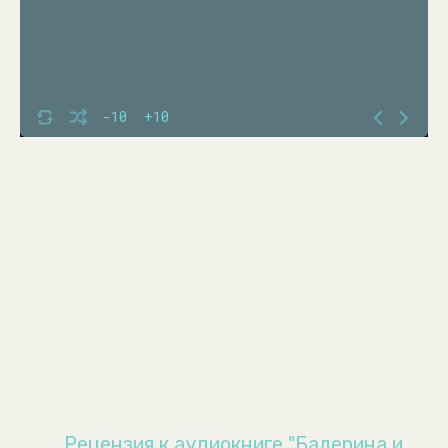
-10
+10
Рецензия к аудиокниге "Балерина и