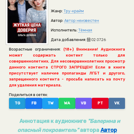
Жанр:
Тру-крайм
Автор:
Автор неизвестен
Исполнитель:
Тёмная
Дата добавления:
02.07.26
Возрастные ограничения:
(18+) Внимание! Аудиокнига
может содержать контент только для
совершеннолетних. Для несовершеннолетних просмотр
данного контента СТРОГО ЗАПРЕЩЕН! Если в книге
присутствует наличие пропаганды ЛГБТ и другого,
запрещенного контента - просьба написать на почту
для удаления материала.
Поделиться в сетях:
TG
FB
TW
WA
VB
PT
VK
Аннотация к аудиокниге
"Балерина и
опасный покровитель"
автора
Автор