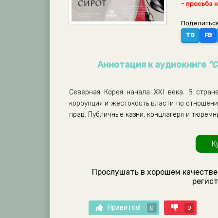
- просьба 
Поделиться
TG
FB
Аннотация к аудиокниге
"С
Северная Корея начала ХХI века. В стран
коррупция и жестокость власти по отношен
прав. Публичные казни, концлагеря и тюрем
К
Прослушать в хорошем качестве
регист
Нравится!
0
0