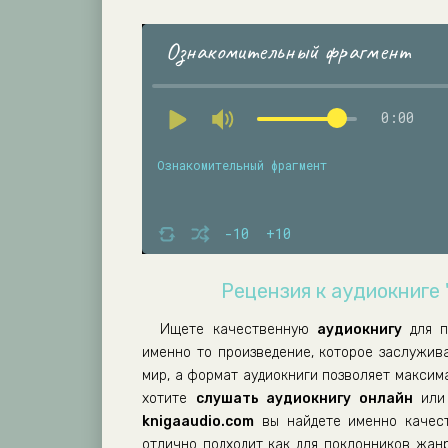
Ознакомительный фрагмент
0:00
Ознакомительный фрагмент
-10
+10
Рецензия к аудиокниге
Ищете качественную
аудиокнигу
для п
именно то произведение, которое заслужив
мир, а формат аудиокниги позволяет максим
хотите
слушать аудиокнигу онлайн
или 
knigaaudio.com
вы найдете именно качест
отлично подходит как для поклонников жанр