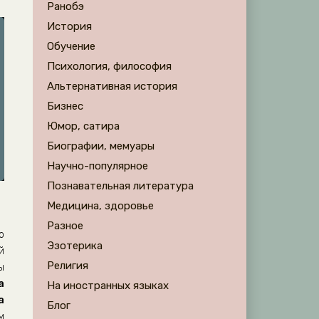
Ранобэ
История
Обучение
Психология, философия
Альтернативная история
Бизнес
Юмор, сатира
Биографии, мемуары
Научно-популярное
Познавательная литература
Медицина, здоровье
Разное
о
Эзотерика
й
Религия
ы
а
На иностранных языках
а
Блог
м