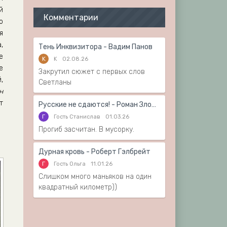
й
Комментарии
о
я
,
Тень Инквизитора - Вадим Панов
е
K
K
02.08.26
е
Закрутил сюжет с первых слов
,
Светланы
н
т
Русские не сдаются! - Роман Злотников
Г
Гость Станислав
01.03.26
Прогиб засчитан. В мусорку.
Дурная кровь - Роберт Гэлбрейт
Г
Гость Ольга
11.01.26
Слишком много маньяков на один
квадратный километр))