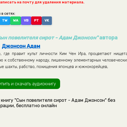
написать на почту для удаления материала.
 в сетях:
TW
WA
VB
PT
VK
ын повелителя сирот - Адам Джонсон"
автора
Джонсон Адам
е, где правит культ личности Ким Чен Ира, процветают нищета
ию к собственному народу, лишенному элементарных человечески
ные шахты, рабство, похищения японцев и южнокорейцев,
упить и скачать аудиокнигу
 книгу "Сын повелителя сирот - Адам Джонсон" без
рации, бесплатно онлайн