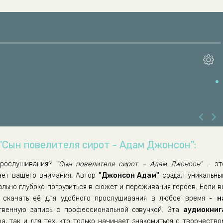
 "Сын повелителя сирот - Адам Джонсон":
рослушивания?
"Сын повелителя сирот - Адам Джонсон"
- эт
ает вашего внимания. Автор
"Джонсон Адам"
создал уникальны
ально глубоко погрузиться в сюжет и переживания героев. Если в
скачать её для удобного прослушивания в любое время -
н
венную запись с профессиональной озвучкой. Эта
аудиокниг
а, так и для тех, кто только начинает знакомиться с творчество