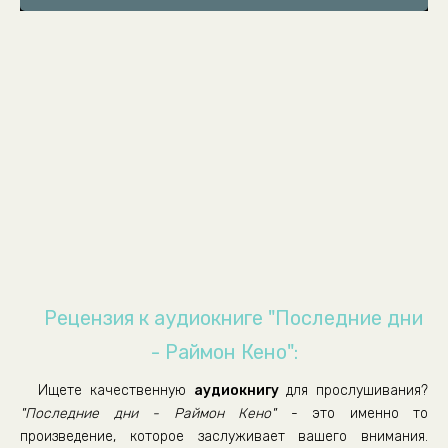
poslednie-dni-08
poslednie-dni-09
poslednie-dni-10
poslednie-dni-11
poslednie-dni-12
poslednie-dni-13
poslednie-dni-14
poslednie-dni-15
poslednie-dni-16
poslednie-dni-17
Рецензия к аудиокниге "Последние дни
poslednie-dni-18
- Раймон Кено":
poslednie-dni-19
Ищете качественную
аудиокнигу
для прослушивания?
poslednie-dni-20
"Последние дни - Раймон Кено"
- это именно то
poslednie-dni-21
произведение, которое заслуживает вашего внимания.