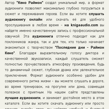
Автор
"Кено Раймон"
создал уникальный мир, а формат
poslednie-dni-22
аудиокниги позволяет максимально глубоко погрузиться в
poslednie-dni-23
сюжет и переживания героев. Если вы хотите
слушать
аудиокнигу онлайн
poslednie-dni-24
или скачать её для удобного
прослушивания в любое время -
на knigaaudio.com
вы
найдете именно качественную запись с профессиональной
озвучкой. Эта
аудиокнига
отлично подходит как для
поклонников жанра, так и для тех, кто только начинает
знакомиться с творчеством
"Последние дни - Раймон
Кено"
. Благодаря выразительному голосу диктора и
качественной звукозаписи, каждый слушатель сможет
полностью прочувствовать атмосферу произведения, будь
то динамичный сюжет, глубокая драма или увлекательное
приключение. Формат аудиокниги особенно удобен для
современного ритма жизни - вы можете слушать в дороге,
во время тренировок, на прогулке или дома, совмещая
полезное с приятным. На нашем сайте представлены
лучшие аудиокниги
, и занимает достойное место в этом
каталоге. Если вы хотите скачать аудиокнигу или просто