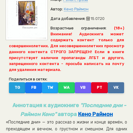
Автор:
Кено Раймон
Дата добавления:
15.07.20
Возрастные ограничения:
(18+)
Внимание! Аудиокнига может
содержать контент только для
совершеннолетних. Для несовершеннолетних просмотр
данного контента СТРОГО ЗАПРЕЩЕН! Если в книге
присутствует наличие пропаганды ЛГБТ и другого,
запрещенного контента - просьба написать на почту
для удаления материала.
Поделиться в сетях:
TG
FB
TW
WA
VB
PT
VK
Аннотация к аудиокниге
"Последние дни -
Раймон Кено"
автора
Кено Раймон
«Последние дни» — это рассказ о жизни и конце времён, о
преходящем и вечном, о грустном и смешном. Для одних