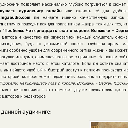
удиокниги позволяет максимально глубоко погрузиться в сюжет 
лушать аудиокнигу онлайн
или скачать её для удобног
nigaaudio.com
вы найдете именно качественную запись 
га
отлично подходит как для поклонников жанра, так и для тех, кт
ом
"Пробелы. Четырнадцать глав о короле. Вспышки - Серге
у диктора и качественной звукозаписи, каждый слушатель сможе
оизведения, будь то динамичный сюжет, глубокая драма ил
ниги особенно удобен для современного ритма жизни - вы может
прогулке или дома, совмещая полезное с приятным. На нашем сайт
имает достойное место в этом каталоге. Если вы хотите скачат
сь вы найдете удобный и быстрый доступ к полному произведению
историей, которая может вдохновить, развлечь и подарить новы
"Пробелы. Четырнадцать глав о короле. Вспышки - Сергей Юрский
иться впечатлениями - это поможет другим слушателям сделат
 дикторов и редакторов.
 данной аудикниге: