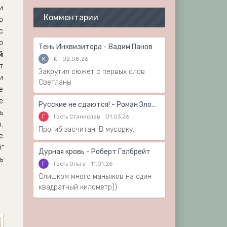
и
Комментарии
о
с
о
Тень Инквизитора - Вадим Панов
й
K
K
02.08.26
т
Закрутил сюжет с первых слов
и
Светланы
е
е
Русские не сдаются! - Роман Злотников
ь
Г
Гость Станислав
01.03.26
.
Прогиб засчитан. В мусорку.
е
"
Дурная кровь - Роберт Гэлбрейт
ь
Г
Гость Ольга
11.01.26
Слишком много маньяков на один
квадратный километр))