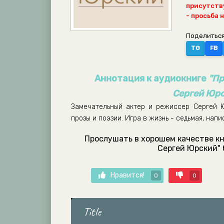
присутству
- просьба 
Поделиться
TG
FB
Аннотация к аудиокниге
"Пр
Сергей Юрс
Замечательный актер и режиссер Сергей Ю
прозы и поэзии. Игра в жизнь - седьмая, нап
Прослушать в хорошем качестве кн
Сергей Юрский" 
Нравится!
0
0
Title