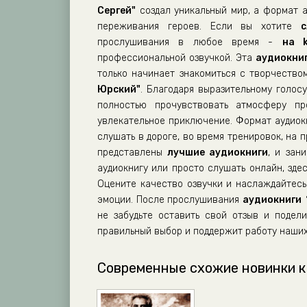
Сергей"
создал уникальный мир, а формат а
01_Пробелы_13
переживания героев. Если вы хотите
с
01_Пробелы_14
прослушивания в любое время -
на k
профессиональной озвучкой. Эта
аудиокни
01_Пробелы_15
только начинает знакомиться с творчеств
01_Пробелы_16
Юрский"
. Благодаря выразительному голос
полностью прочувствовать атмосферу пр
01_Пробелы_17
увлекательное приключение. Формат аудиок
01_Пробелы_18
слушать в дороге, во время тренировок, на 
01_Пробелы_19
представлены
лучшие аудиокниги
, и зан
аудиокнигу или просто слушать онлайн, зде
01_Пробелы_20
Оцените качество озвучки и наслаждайтесь 
01_Пробелы_21
эмоции. После прослушивания
аудиокниги
01_Пробелы_22
не забудьте оставить свой отзыв и подел
правильный выбор и поддержит работу наших
01_Пробелы_23
01_Пробелы_24
Современные схожие новинки к
01_Пробелы_25
01_Пробелы_26