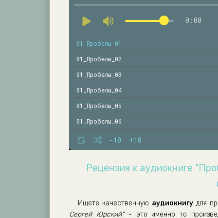
0:00
01_Пробелы_01
01_Пробелы_02
01_Пробелы_03
01_Пробелы_04
01_Пробелы_05
01_Пробелы_06
01_Пробелы_07
-10
+10
01_Пробелы_08
Рецензия к аудиокниге "Про
01_Пробелы_09
01_Пробелы_10
01_Пробелы_11
Ищете качественную
аудиокнигу
для пр
Сергей Юрский"
- это именно то произве
01_Пробелы_12