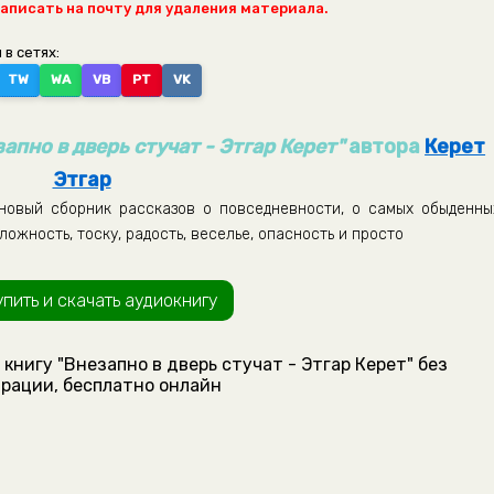
написать на почту для удаления материала.
 в сетях:
TW
WA
VB
PT
VK
апно в дверь стучат - Этгар Керет"
автора
Керет
Этгар
 новый сборник рассказов о повседневности, о самых обыденны
ожность, тоску, радость, веселье, опасность и просто
упить и скачать аудиокнигу
книгу "Внезапно в дверь стучат - Этгар Керет" без
рации, бесплатно онлайн