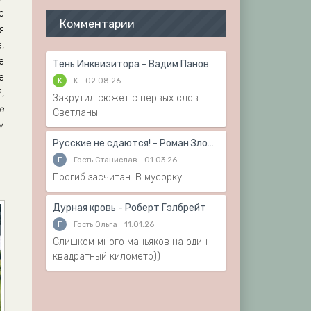
о
Комментарии
я
,
е
Тень Инквизитора - Вадим Панов
е
K
K
02.08.26
,
Закрутил сюжет с первых слов
в
Светланы
м
Русские не сдаются! - Роман Злотников
Г
Гость Станислав
01.03.26
Прогиб засчитан. В мусорку.
Дурная кровь - Роберт Гэлбрейт
Г
Гость Ольга
11.01.26
Слишком много маньяков на один
квадратный километр))