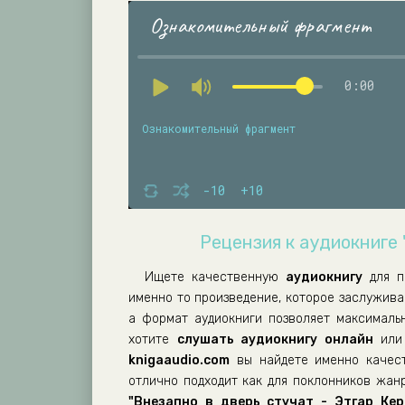
Ознакомительный фрагмент
0:00
Ознакомительный фрагмент
-10
+10
Рецензия к аудиокниге 
Ищете качественную
аудиокнигу
для п
именно то произведение, которое заслужив
а формат аудиокниги позволяет максималь
хотите
слушать аудиокнигу онлайн
или 
knigaaudio.com
вы найдете именно качест
отлично подходит как для поклонников жанр
"Внезапно в дверь стучат - Этгар Кер