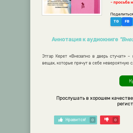
- просьба 
Поделиться
TG
FB
Аннотация к аудиокниге
"Внез
Этгар Керет «Внезапно в дверь стучат» –
вещах, которые прячут в себе невероятную сл
К
Прослушать в хорошем качестве 
регист
Нравится!
0
0