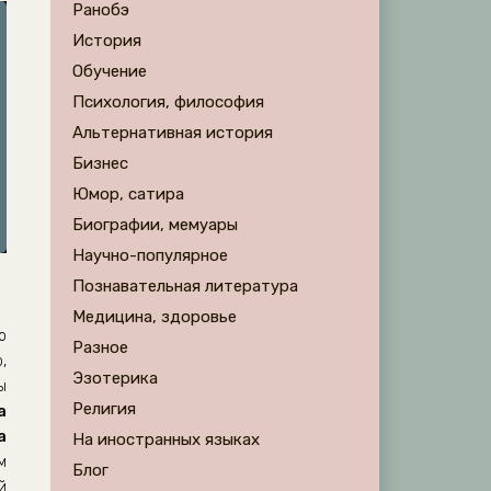
Ранобэ
История
Обучение
Психология, философия
Альтернативная история
Бизнес
Юмор, сатира
Биографии, мемуары
Научно-популярное
Познавательная литература
Медицина, здоровье
о
Разное
,
Эзотерика
ы
Религия
а
а
На иностранных языках
м
Блог
й