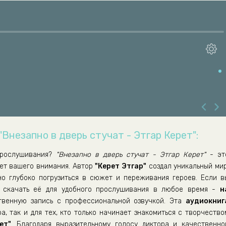
"Внезапно в дверь стучат - Этгар Керет":
рослушивания?
"Внезапно в дверь стучат - Этгар Керет"
- эт
ает вашего внимания. Автор
"Керет Этгар"
создал уникальный мир
но глубоко погрузиться в сюжет и переживания героев. Если в
скачать её для удобного прослушивания в любое время -
н
венную запись с профессиональной озвучкой. Эта
аудиокниг
а, так и для тех, кто только начинает знакомиться с творчество
ет"
. Благодаря выразительному голосу диктора и качественно