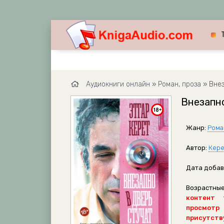
Аудиокниги онлайн
»
Роман, проза
» Внез
Внезапно
Жанр:
Рома
Автор:
Кере
Дата добав
Возрастные
контент 
просмотр
присутству