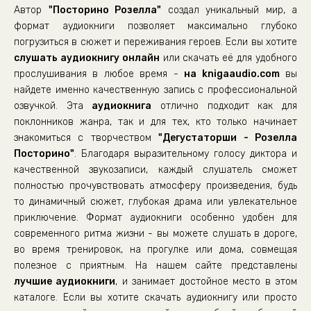
Автор
"Посторино Розелла"
создал уникальный мир, а
Глава 22
формат аудиокниги позволяет максимально глубоко
Глава 23
погрузиться в сюжет и переживания героев. Если вы хотите
слушать аудиокнигу онлайн
Глава 24
или скачать её для удобного
прослушивания в любое время -
на knigaaudio.com
вы
Глава 25
найдете именно качественную запись с профессиональной
Глава 26
озвучкой. Эта
аудиокнига
отлично подходит как для
поклонников жанра, так и для тех, кто только начинает
Глава 27
знакомиться с творчеством
"Дегустаторши - Розелла
Глава 28
Посторино"
. Благодаря выразительному голосу диктора и
Глава 29
качественной звукозаписи, каждый слушатель сможет
полностью прочувствовать атмосферу произведения, будь
Глава 30
то динамичный сюжет, глубокая драма или увлекательное
Глава 31
приключение. Формат аудиокниги особенно удобен для
современного ритма жизни - вы можете слушать в дороге,
Глава 32
во время тренировок, на прогулке или дома, совмещая
Глава 33
полезное с приятным. На нашем сайте представлены
Глава 34
лучшие аудиокниги
, и занимает достойное место в этом
каталоге. Если вы хотите скачать аудиокнигу или просто
Глава 35