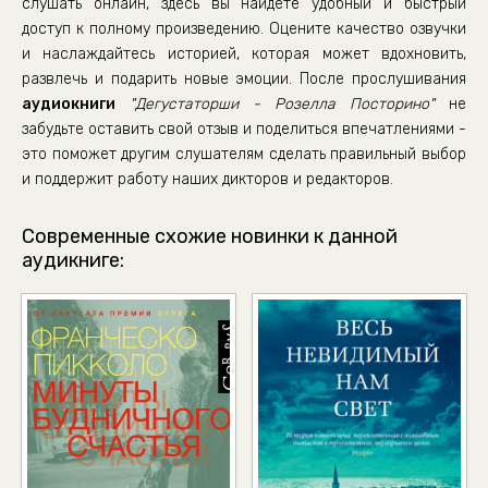
слушать онлайн, здесь вы найдете удобный и быстрый
Глава 36
доступ к полному произведению. Оцените качество озвучки
и наслаждайтесь историей, которая может вдохновить,
Глава 37
развлечь и подарить новые эмоции. После прослушивания
Глава 38
аудиокниги
"Дегустаторши - Розелла Посторино"
не
Глава 39
забудьте оставить свой отзыв и поделиться впечатлениями -
это поможет другим слушателям сделать правильный выбор
Глава 40
и поддержит работу наших дикторов и редакторов.
Глава 41
Глава 42
Современные схожие новинки к данной
аудикниге:
Глава 43
Часть 3. Глава 44
Глава 45
Глава 46
Глава 47
Глава 48