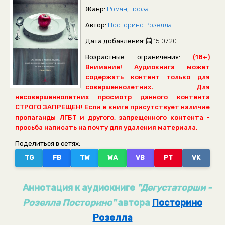
Жанр:
Роман, проза
Автор:
Посторино Розелла
Дата добавления:
15.07.20
Возрастные ограничения:
(18+)
Внимание! Аудиокнига может
содержать контент только для
совершеннолетних. Для
несовершеннолетних просмотр данного контента
СТРОГО ЗАПРЕЩЕН! Если в книге присутствует наличие
пропаганды ЛГБТ и другого, запрещенного контента -
просьба написать на почту для удаления материала.
Поделиться в сетях:
TG
FB
TW
WA
VB
PT
VK
Аннотация к аудиокниге
"Дегустаторши -
Розелла Посторино"
автора
Посторино
Розелла