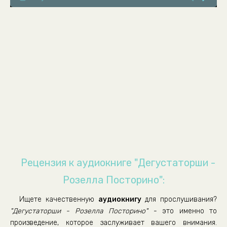
Глава 8
Глава 9
Глава 10
Глава 11
Глава 12
Часть 2. Глава 13
Глава 14
Глава 15
Глава 16
Глава 17
Рецензия к аудиокниге "Дегустаторши -
Глава 18
Розелла Посторино":
Глава 19
Ищете качественную
аудиокнигу
для прослушивания?
Глава 20
"Дегустаторши - Розелла Посторино"
- это именно то
Глава 21
произведение, которое заслуживает вашего внимания.