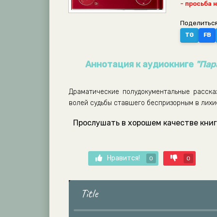
- просьба 
Поделиться
TG
FB
Аннотация к аудиокниге
"Пар
Драматические полудокументальные расска
волей судьбы ставшего беспризорным в лихие
Прослушать в хорошем качестве книг
Нравится!
0
0
Title