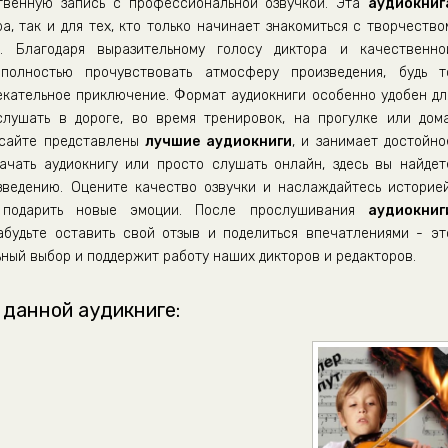
венную запись с профессиональной озвучкой. Эта
аудиокниг
а, так и для тех, кто только начинает знакомиться с творчество
"
. Благодаря выразительному голосу диктора и качественно
полностью прочувствовать атмосферу произведения, будь т
екательное приключение. Формат аудиокниги особенно удобен дл
ушать в дороге, во время тренировок, на прогулке или дома
 сайте представлены
лучшие аудиокниги
, и занимает достойно
ачать аудиокнигу или просто слушать онлайн, здесь вы найдет
зведению. Оцените качество озвучки и наслаждайтесь историей
и подарить новые эмоции. После прослушивания
аудиокниг
будьте оставить свой отзыв и поделиться впечатлениями - эт
ный выбор и поддержит работу наших дикторов и редакторов.
 данной аудикниге: