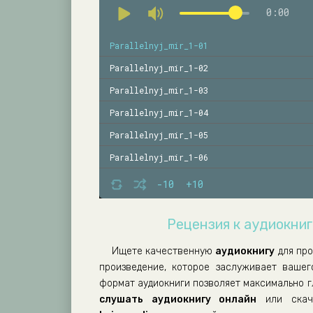
0:00
Parallelnyj_mir_1-01
Parallelnyj_mir_1-02
Parallelnyj_mir_1-03
Parallelnyj_mir_1-04
Parallelnyj_mir_1-05
Parallelnyj_mir_1-06
Parallelnyj_mir_1-07
-10
+10
Parallelnyj_mir_1-08
Рецензия к аудиокниг
Parallelnyj_mir_1-09
Parallelnyj_mir_1-10
Ищете качественную
аудиокнигу
для пр
произведение, которое заслуживает ваше
Parallelnyj_mir_2-01
формат аудиокниги позволяет максимально г
Parallelnyj_mir_2-02
слушать аудиокнигу онлайн
или скач