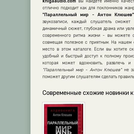
Parallelnyj_mir_2-03
knigaaudio.com
вы найдете именно качест
отлично подходит как для поклонников жанр
Parallelnyj_mir_2-04
"Параллельный мир - Антон Клюшев
Parallelnyj_mir_2-05
звукозаписи, каждый слушатель сможет 
динамичный сюжет, глубокая драма или увл
Parallelnyj_mir_2-06
современного ритма жизни - вы можете сл
Parallelnyj_mir_2-07
совмещая полезное с приятным. На нашем
Parallelnyj_mir_2-08
место в этом каталоге. Если вы хотите ск
удобный и быстрый доступ к полному прои
Parallelnyj_mir_2-09
которая может вдохновить, развлечь 
Parallelnyj_mir_2-10
"Параллельный мир - Антон Клюшев"
не за
поможет другим слушателям сделать правиль
Parallelnyj_mir_2-11
Современные схожие новинки к