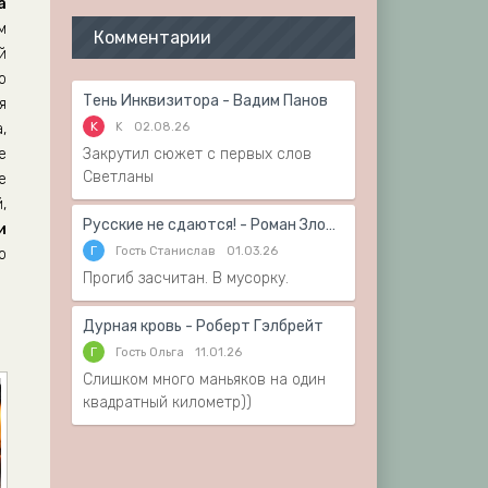
а
м
Комментарии
й
о
Тень Инквизитора - Вадим Панов
я
K
K
02.08.26
,
е
Закрутил сюжет с первых слов
Светланы
е
,
Русские не сдаются! - Роман Злотников
и
Г
Гость Станислав
01.03.26
о
Прогиб засчитан. В мусорку.
Дурная кровь - Роберт Гэлбрейт
Г
Гость Ольга
11.01.26
Слишком много маньяков на один
квадратный километр))