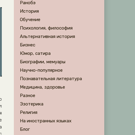
Ранобэ
История
Обучение
Психология, философия
Альтернативная история
Бизнес
Юмор, сатира
Биографии, мемуары
Научно-популярное
Познавательная литература
Медицина, здоровье
Разное
о
Эзотерика
л
Религия
я
е
На иностранных языках
а
Блог
с