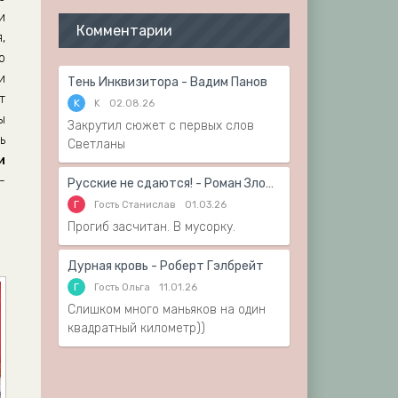
и
Комментарии
,
о
и
Тень Инквизитора - Вадим Панов
т
K
K
02.08.26
ы
Закрутил сюжет с первых слов
ь
Светланы
и
-
Русские не сдаются! - Роман Злотников
Г
Гость Станислав
01.03.26
Прогиб засчитан. В мусорку.
Дурная кровь - Роберт Гэлбрейт
Г
Гость Ольга
11.01.26
Слишком много маньяков на один
квадратный километр))