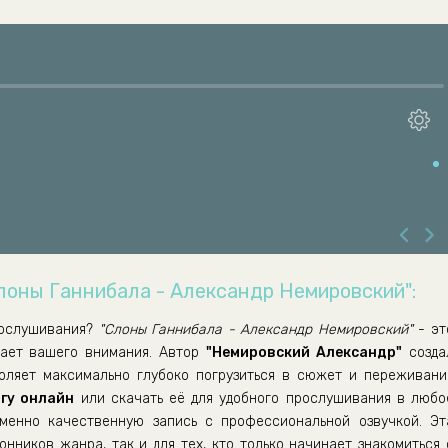
лоны Ганнибала - Александр Немировский":
ослушивания?
"Слоны Ганнибала - Александр Немировский"
- эт
вает вашего внимания. Автор
"Немировский Александр"
созда
воляет максимально глубоко погрузиться в сюжет и переживани
гу онлайн
или скачать её для удобного прослушивания в любо
енно качественную запись с профессиональной озвучкой. Эт
нников жанра, так и для тех, кто только начинает знакомиться 