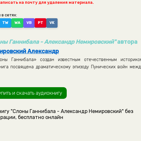
написать на почту для удаления материала.
 в сетях:
TW
WA
VB
PT
VK
ны Ганнибала - Александр Немировский"
автора
ировский Александр
оны Ганнибала» создан известным отечественным историко
ига посвящена драматическому эпизоду Пунических войн межд
упить и скачать аудиокнигу
нигу "Слоны Ганнибала - Александр Немировский" без
рации, бесплатно онлайн