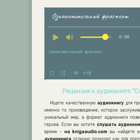
Ознакомительный фрагмент
0:00
Ознакомительный фрагмент
-10
+10
Рецензия к аудиокниге "С
Ищете качественную
аудиокнигу
для пр
именно то произведение, которое заслужи
уникальный мир, а формат аудиокниги поз
героев. Если вы хотите
слушать аудиокни
время -
на knigaaudio.com
вы найдете им
аудиокнига
отлично подходит как для покло