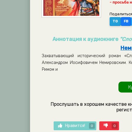
- просьба 
Поделиться
TG
FB
Аннотация к аудиокниге
"Сло
Нем
Захватывающий исторический роман «Сл
Александром Иосифовичем Немировским. Кн
Римом и
К
Прослушать в хорошем качестве к
регист
Нравится!
0
0