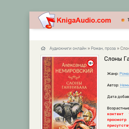
Аудиокниги онлайн
»
Роман, проза
» Слон
Слоны Г
Жанр:
Рома
Автор:
Неми
Дата добав
Возрастные
контент 
просмотр
присутству