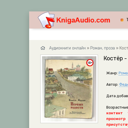
Аудиокниги онлайн
»
Роман, проза
» Кост
Костёр 
Жанр:
Рома
Автор:
Феди
Дата добав
Возрастные
контент 
просмотр
присутству