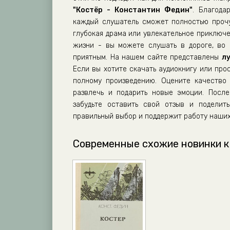
0014
"Костёр - Константин Федин"
. Благода
0015
каждый слушатель сможет полностью прочу
глубокая драма или увлекательное приключе
0016
жизни - вы можете слушать в дороге, во 
0017
приятным. На нашем сайте представлены
л
0018
Если вы хотите скачать аудиокнигу или про
полному произведению. Оцените качество 
0019
развлечь и подарить новые эмоции. Пос
0020
забудьте оставить свой отзыв и поделит
правильный выбор и поддержит работу наших
0021
0022
Современные схожие новинки к
0023
0024
0025
0026
0027