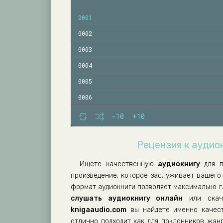
0001
0002
0003
0004
0005
0006
0007
-10
+10
0008
Рецензия к аудио
0009
0010
Ищете качественную
аудиокнигу
для п
произведение, которое заслуживает вашего
0011
формат аудиокниги позволяет максимально г
0012
слушать аудиокнигу онлайн
или скач
0013
knigaaudio.com
вы найдете именно качест
отлично подходит как для поклонников жанр