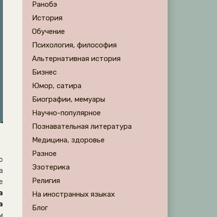
Ранобэ
История
Обучение
Психология, философия
Альтернативная история
Бизнес
Юмор, сатира
Биографии, мемуары
Научно-популярное
Познавательная литература
Медицина, здоровье
Разное
о
Эзотерика
а
Религия
е
а
На иностранных языках
а
Блог
м