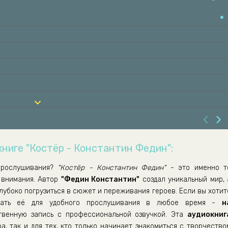
книге "Костёр - Константин Федин":
рослушивания?
"Костёр - Константин Федин"
- это именно т
 внимания. Автор
"Федин Константин"
создал уникальный мир, 
лубоко погрузиться в сюжет и переживания героев. Если вы хотит
ать её для удобного прослушивания в любое время -
н
венную запись с профессиональной озвучкой. Эта
аудиокниг
а, так и для тех, кто только начинает знакомиться с творчество