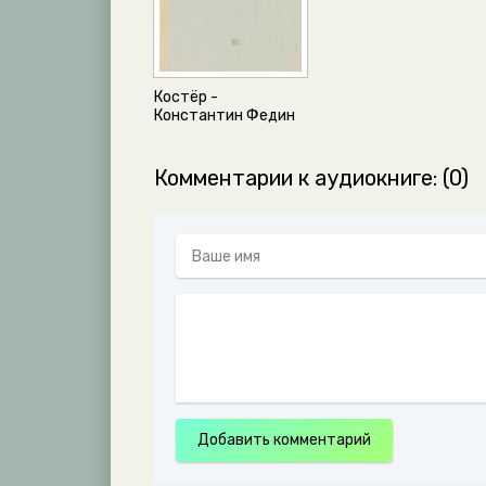
0028
0029
0030
Костёр -
0031
Константин Федин
0032
Комментарии к аудиокниге: (0)
0033
0034
0035
0036
0037
0038
0039
0040
Добавить комментарий
0041