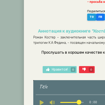
- просьба 
Поделиться
TG
FB
Аннотация к аудиокниге
"Кост
Роман Костер - заключительная часть шир
трилогии К.А.Федина, - посвящен начальном
Прослушать в хорошем качестве к
Нравится!
0
0
Title
0:00