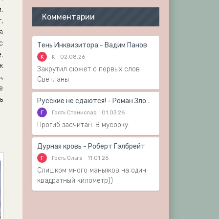
,
Комментарии
,
а
с
Тень Инквизитора - Вадим Панов
.
K
K
02.08.26
к
Закрутил сюжет с первых слов
,
Светланы
е
ь
Русские не сдаются! - Роман Злотников
Г
Гость Станислав
01.03.26
Прогиб засчитан. В мусорку.
Дурная кровь - Роберт Гэлбрейт
Г
Гость Ольга
11.01.26
Слишком много маньяков на один
квадратный километр))