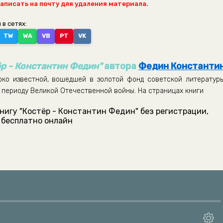
написать на почту для удаления материала.
 в сетях:
TW
WA
VB
PT
VK
ёр - Константин Федин"
автора
Федин Константи
око известной, вошедшей в золотой фонд советской литературы
у периоду Великой Отечественной войны. На страницах книги
нигу "Костёр - Константин Федин" без регистрации,
бесплатно онлайн