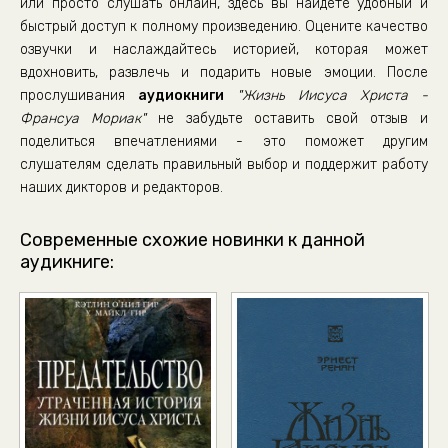
или просто слушать онлайн, здесь вы найдете удобный и
Жизнь Иисуса Христа
быстрый доступ к полному произведению. Оцените качество
озвучки и наслаждайтесь историей, которая может
Жизнь Иисуса Христа
вдохновить, развлечь и подарить новые эмоции. После
Жизнь Иисуса Христа
прослушивания
аудиокниги
"Жизнь Иисуса Христа -
Жизнь Иисуса Христа
Франсуа Мориак"
не забудьте оставить свой отзыв и
поделиться впечатлениями - это поможет другим
Жизнь Иисуса Христа
слушателям сделать правильный выбор и поддержит работу
Жизнь Иисуса Христа
наших дикторов и редакторов.
Жизнь Иисуса Христа
Современные схожие новинки к данной
Жизнь Иисуса Христа
аудикниге:
Жизнь Иисуса Христа
Жизнь Иисуса Христа
Жизнь Иисуса Христа
Жизнь Иисуса Христа
Жизнь Иисуса Христа
Жизнь Иисуса Христа