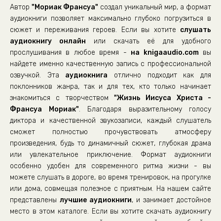
Автор
"Мориак Франсуа"
создал уникальный мир, а формат
Жизнь Иисуса Христа
аудиокниги позволяет максимально глубоко погрузиться в
Жизнь Иисуса Христа
сюжет и переживания героев. Если вы хотите
слушать
аудиокнигу онлайн
Жизнь Иисуса Христа
или скачать её для удобного
прослушивания в любое время -
на knigaaudio.com
вы
Жизнь Иисуса Христа
найдете именно качественную запись с профессиональной
Жизнь Иисуса Христа
озвучкой. Эта
аудиокнига
отлично подходит как для
поклонников жанра, так и для тех, кто только начинает
Жизнь Иисуса Христа
знакомиться с творчеством
"Жизнь Иисуса Христа -
Жизнь Иисуса Христа
Франсуа Мориак"
. Благодаря выразительному голосу
Жизнь Иисуса Христа
диктора и качественной звукозаписи, каждый слушатель
сможет полностью прочувствовать атмосферу
Жизнь Иисуса Христа
произведения, будь то динамичный сюжет, глубокая драма
Жизнь Иисуса Христа
или увлекательное приключение. Формат аудиокниги
особенно удобен для современного ритма жизни - вы
Жизнь Иисуса Христа
можете слушать в дороге, во время тренировок, на прогулке
Жизнь Иисуса Христа
или дома, совмещая полезное с приятным. На нашем сайте
Жизнь Иисуса Христа
представлены
лучшие аудиокниги
, и занимает достойное
место в этом каталоге. Если вы хотите скачать аудиокнигу
Жизнь Иисуса Христа