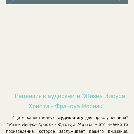
Жизнь Иисуса Христа
Жизнь Иисуса Христа
Жизнь Иисуса Христа
Жизнь Иисуса Христа
Жизнь Иисуса Христа
Жизнь Иисуса Христа
Жизнь Иисуса Христа
Жизнь Иисуса Христа
Жизнь Иисуса Христа
Жизнь Иисуса Христа
Рецензия к аудиокниге "Жизнь Иисуса
Жизнь Иисуса Христа
Христа - Франсуа Мориак":
Жизнь Иисуса Христа
Ищете качественную
аудиокнигу
для прослушивания?
Жизнь Иисуса Христа
"Жизнь Иисуса Христа - Франсуа Мориак"
- это именно то
Жизнь Иисуса Христа
произведение, которое заслуживает вашего внимания.