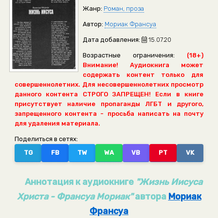
Жанр:
Роман, проза
Автор:
Мориак Франсуа
Дата добавления:
15.07.20
Возрастные ограничения:
(18+)
Внимание! Аудиокнига может
содержать контент только для
совершеннолетних. Для несовершеннолетних просмотр
данного контента СТРОГО ЗАПРЕЩЕН! Если в книге
присутствует наличие пропаганды ЛГБТ и другого,
запрещенного контента - просьба написать на почту
для удаления материала.
Поделиться в сетях:
TG
FB
TW
WA
VB
PT
VK
Аннотация к аудиокниге
"Жизнь Иисуса
Христа - Франсуа Мориак"
автора
Мориак
Франсуа