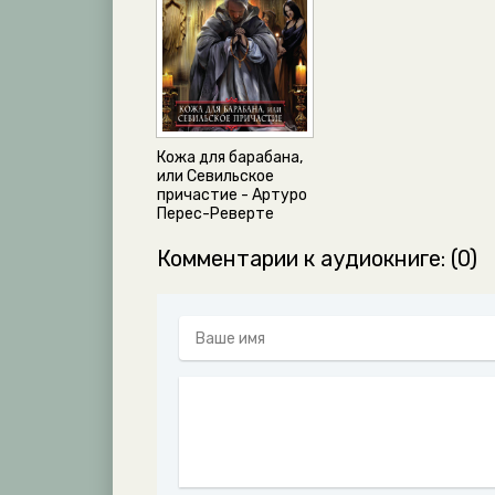
Track 27
Track 28
Track 29
Track 30
Кожа для барабана,
Track 31
или Севильское
причастие - Артуро
Track 32
Перес-Реверте
Track 33
Комментарии к аудиокниге: (0)
Track 34
Track 35
Track 36
Track 37
Track 38
Track 39
Track 40