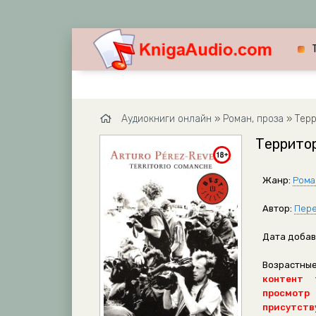
Аудиокниги онлайн
»
Роман, проза
» Терр
Территор
Жанр:
Рома
Автор:
Пере
Дата добав
Возрастные
контент 
просмотр
присутству