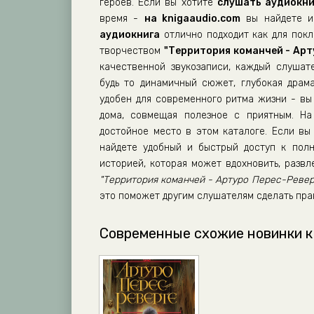
героев. Если вы хотите
слушать аудиокни
Track 13
время -
на knigaaudio.com
вы найдете им
аудиокнига
отлично подходит как для покло
Track 14
творчеством
"Территория команчей - Арт
Track 15
качественной звукозаписи, каждый слушат
будь то динамичный сюжет, глубокая драм
Track 16
удобен для современного ритма жизни - вы 
Track 17
дома, совмещая полезное с приятным. Н
Track 18
достойное место в этом каталоге. Если вы 
найдете удобный и быстрый доступ к полн
Track 19
историей, которая может вдохновить, разв
Track 20
"Территория команчей - Артуро Перес-Ревер
это поможет другим слушателям сделать пра
Track 21
Track 22
Современные схожие новинки к
Track 23
Track 24
Track 25
Track 26