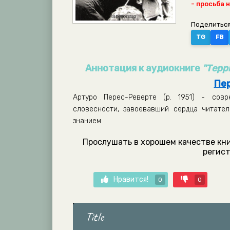
- просьба 
Поделиться
TG
FB
Аннотация к аудиокниге
"Терр
Пе
Артуро Перес-Реверте (р. 1951) - совр
словесности, завоевавший сердца читате
знанием
Прослушать в хорошем качестве кни
регист
Нравится!
0
0
Title