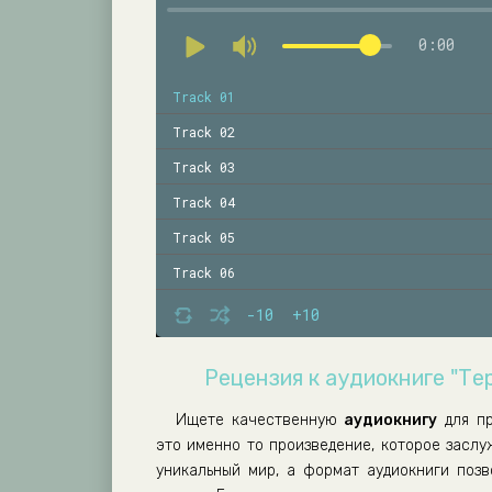
0:00
Track 01
Track 02
Track 03
Track 04
Track 05
Track 06
Track 07
-10
+10
Track 08
Рецензия к аудиокниге "Те
Track 09
Track 10
Ищете качественную
аудиокнигу
для п
это именно то произведение, которое засл
Track 11
уникальный мир, а формат аудиокниги поз
Track 12