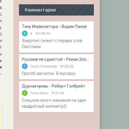
е
а
Комментарии
с
и
Тень Инквизитора - Вадим Панов
,
K
K
02.08.26
о
и
Закрутил сюжет с первых слов
Светланы
т
ы
Русские не сдаются! - Роман Злотников
ь
Г
Гость Станислав
01.03.26
и
Прогиб засчитан. В мусорку.
-
Дурная кровь - Роберт Гэлбрейт
Г
Гость Ольга
11.01.26
Слишком много маньяков на один
квадратный километр))