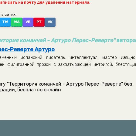
написать на почту для удаления материала.
 в сетях:
TW
WA
VB
PT
VK
итория команчей - Артуро Перес-Реверте"
автор
рес-Реверте Артуро
еменный испанский писатель, интеллектуал, мастер изящно
лей филигранной прозой с захватывающей интригой, блестящи
гу "Территория команчей - Артуро Перес-Реверте" без
рации, бесплатно онлайн