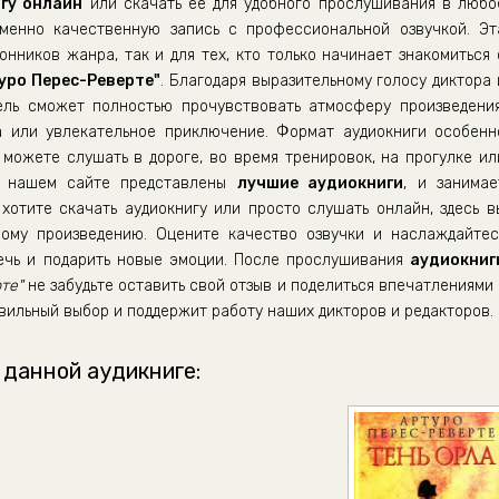
гу онлайн
или скачать её для удобного прослушивания в любо
енно качественную запись с профессиональной озвучкой. Эт
нников жанра, так и для тех, кто только начинает знакомиться 
уро Перес-Реверте"
. Благодаря выразительному голосу диктора 
ель сможет полностью прочувствовать атмосферу произведения
а или увлекательное приключение. Формат аудиокниги особенн
можете слушать в дороге, во время тренировок, на прогулке ил
а нашем сайте представлены
лучшие аудиокниги
, и занимае
хотите скачать аудиокнигу или просто слушать онлайн, здесь в
ому произведению. Оцените качество озвучки и наслаждайтес
лечь и подарить новые эмоции. После прослушивания
аудиокниг
те"
не забудьте оставить свой отзыв и поделиться впечатлениями 
вильный выбор и поддержит работу наших дикторов и редакторов.
 данной аудикниге: