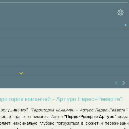
рритория команчей - Артуро Перес-Реверте":
рослушивания?
"Территория команчей - Артуро Перес-Реверте"
уживает вашего внимания. Автор
"Перес-Реверте Артуро"
созда
воляет максимально глубоко погрузиться в сюжет и переживани