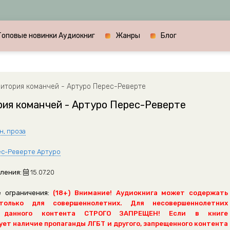
Топовые новинки Аудиокниг
Жанры
Блог
итория команчей - Артуро Перес-Реверте
ия команчей - Артуро Перес-Реверте
н, проза
с-Реверте Артуро
ления:
15.07.20
 ограничения:
(18+) Внимание! Аудиокнига может содержать
только для совершеннолетних. Для несовершеннолетних
 данного контента СТРОГО ЗАПРЕЩЕН! Если в книге
ет наличие пропаганды ЛГБТ и другого, запрещенного контента