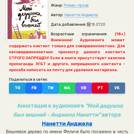
Жанр:
Роман, проза
Автор:
Нанетти Анджела
Дата добавления:
15.07.20
Возрастные ограничения:
(18+)
Внимание! Аудиокнига может
содержать контент только для совершеннолетних. Для
несовершеннолетних просмотр данного контента
СТРОГО ЗАПРЕЩЕН! Если в книге присутствует наличие
пропаганды ЛГБТ и другого, запрещенного контента -
просьба написать на почту для удаления материала.
Поделиться в сетях:
TG
FB
TW
WA
VB
PT
VK
Аннотация к аудиокниге
"Мой дедушка
был вишней - Анджела Нанетти"
автора
Нанетти Анджела
Вишневое дерево по имени Феличе было посажено в честь