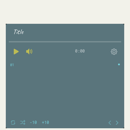
Title
0:00
01
-10
+10