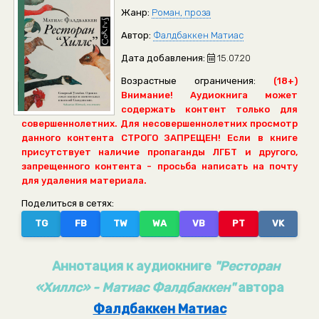
Жанр:
Роман, проза
Автор:
Фалдбаккен Матиас
Дата добавления:
15.07.20
Возрастные ограничения:
(18+)
Внимание! Аудиокнига может
содержать контент только для
совершеннолетних. Для несовершеннолетних просмотр
данного контента СТРОГО ЗАПРЕЩЕН! Если в книге
присутствует наличие пропаганды ЛГБТ и другого,
запрещенного контента - просьба написать на почту
для удаления материала.
Поделиться в сетях:
TG
FB
TW
WA
VB
PT
VK
Аннотация к аудиокниге
"Ресторан
«Хиллс» - Матиас Фалдбаккен"
автора
Фалдбаккен Матиас