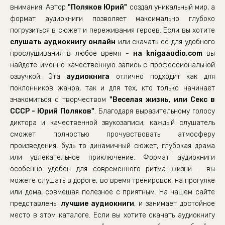
внимания. Автор
"Поляков Юрий"
создал уникальный мир, а
22. Домой!
формат аудиокниги позволяет максимально глубоко
23. «Крамольные рассказы»
погрузиться в сюжет и переживания героев. Если вы хотите
слушать аудиокнигу онлайн
24. Постель-читальня
или скачать её для удобного
прослушивания в любое время -
на knigaaudio.com
вы
25. Антисоветчина, как и было сказано
найдете именно качественную запись с профессиональной
26. Вдоль оврага
озвучкой. Эта
аудиокнига
отлично подходит как для
поклонников жанра, так и для тех, кто только начинает
27. Чиполлино
знакомиться с творчеством
"Веселая жизнь, или Секс в
28. Ближе к жизни!
СССР - Юрий Поляков"
. Благодаря выразительному голосу
29. Лета господня
диктора и качественной звукозаписи, каждый слушатель
сможет полностью прочувствовать атмосферу
30. Чрезвычайка
произведения, будь то динамичный сюжет, глубокая драма
31. Растущие потребности
или увлекательное приключение. Формат аудиокниги
особенно удобен для современного ритма жизни - вы
32. Индийские изделия
можете слушать в дороге, во время тренировок, на прогулке
33. Клетка с полоской
или дома, совмещая полезное с приятным. На нашем сайте
34. Где комсомол?
представлены
лучшие аудиокниги
, и занимает достойное
место в этом каталоге. Если вы хотите скачать аудиокнигу
35. Останки века