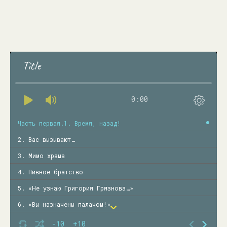
Title
0:00
Часть первая.1. Время, назад!
2. Вас вызывают…
3. Мимо храма
4. Пивное братство
5. «Не узнаю Григория Грязнова…»
6. «Вы назначены палачом!»
7. Эротическая контрабанда
-10
+10