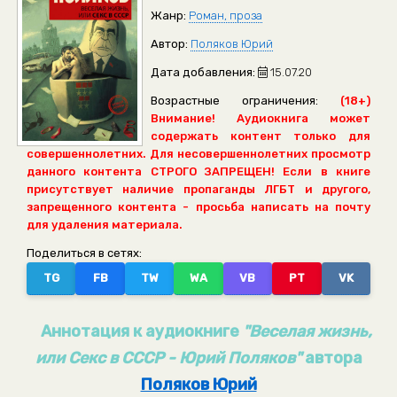
Жанр:
Роман, проза
Автор:
Поляков Юрий
Дата добавления:
15.07.20
Возрастные ограничения:
(18+)
Внимание! Аудиокнига может
содержать контент только для
совершеннолетних. Для несовершеннолетних просмотр
данного контента СТРОГО ЗАПРЕЩЕН! Если в книге
присутствует наличие пропаганды ЛГБТ и другого,
запрещенного контента - просьба написать на почту
для удаления материала.
Поделиться в сетях:
TG
FB
TW
WA
VB
PT
VK
Аннотация к аудиокниге
"Веселая жизнь,
или Секс в СССР - Юрий Поляков"
автора
Поляков Юрий