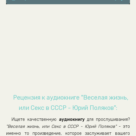
8. Мороженая свинина
9. Кому это надо?
10. Театральный разъезд
11. Сердце зовет!
12. Дом без дверей
13. Волшебная курьерша
14. «Бей в барабан и не бойся!»
15. Советские люди
16. Был ли секс в СССР?
17. Служебный роман
Рецензия к аудиокниге "Веселая жизнь,
18. Ноги в окне
или Секс в СССР - Юрий Поляков":
19. Коммунальная графиня
Ищете качественную
аудиокнигу
для прослушивания?
20. Секс сексота
"Веселая жизнь, или Секс в СССР - Юрий Поляков"
- это
21. План «Зашибись!»
именно то произведение, которое заслуживает вашего