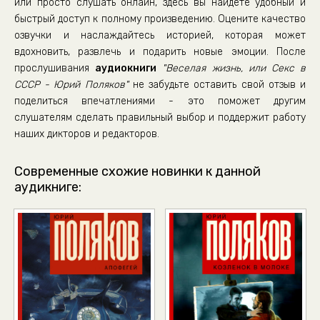
или просто слушать онлайн, здесь вы найдете удобный и
36. «Рифмы отдыхающего поля»
быстрый доступ к полному произведению. Оцените качество
озвучки и наслаждайтесь историей, которая может
37. В верхах
вдохновить, развлечь и подарить новые эмоции. После
38. Витязь на распутье
прослушивания
аудиокниги
"Веселая жизнь, или Секс в
39. Под бобрик
СССР - Юрий Поляков"
не забудьте оставить свой отзыв и
поделиться впечатлениями - это поможет другим
40. Вольтова дуга
слушателям сделать правильный выбор и поддержит работу
41. Дочь поэта
наших дикторов и редакторов.
42. Киммерийские сумерки
Современные схожие новинки к данной
43. Здравствуй, жизнь!
аудикниге:
Часть вторая. ОСЕНЬ В КУЩАХ. 44. Вон из Москвы!
45. Верх гостеприимства
46. Бездомная любовь
47. В кущах
48. Женолаз
49. Дар напрасный