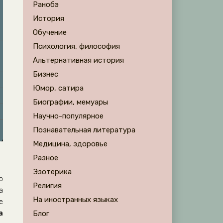
Ранобэ
История
Обучение
Психология, философия
Альтернативная история
Бизнес
Юмор, сатира
Биографии, мемуары
Научно-популярное
Познавательная литература
Медицина, здоровье
Разное
Эзотерика
о
Религия
а
На иностранных языках
е
а
Блог