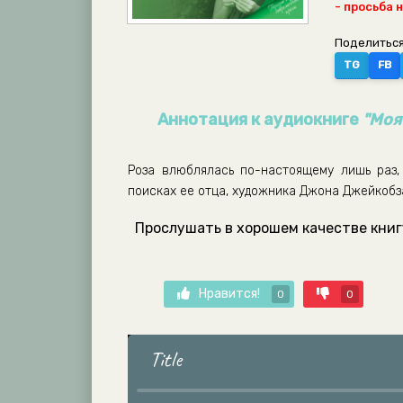
- просьба 
Поделиться
TG
FB
Аннотация к аудиокниге
"Моя
Роза влюблялась по-настоящему лишь раз,
поисках ее отца, художника Джона Джейкобза
Прослушать в хорошем качестве книгу
Нравится!
0
0
Title