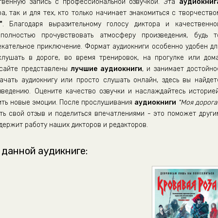
венную запись с профессиональной озвучкой. Эта
аудиокниг
а, так и для тех, кто только начинает знакомиться с творчество
"
. Благодаря выразительному голосу диктора и качественно
полностью прочувствовать атмосферу произведения, будь т
екательное приключение. Формат аудиокниги особенно удобен дл
ушать в дороге, во время тренировок, на прогулке или дома
 сайте представлены
лучшие аудиокниги
, и занимает достойно
ачать аудиокнигу или просто слушать онлайн, здесь вы найдет
зведению. Оцените качество озвучки и наслаждайтесь историей
рить новые эмоции. После прослушивания
аудиокниги
"Моя дорога
ть свой отзыв и поделиться впечатлениями - это поможет други
держит работу наших дикторов и редакторов.
 данной аудикниге: