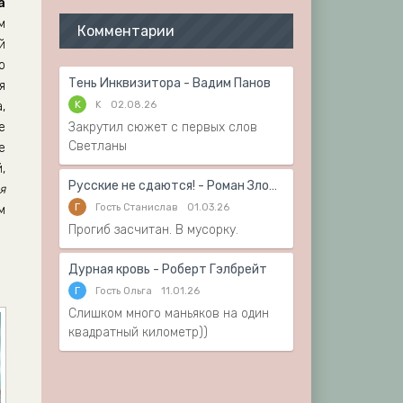
а
м
Комментарии
й
о
Тень Инквизитора - Вадим Панов
я
K
K
02.08.26
,
е
Закрутил сюжет с первых слов
Светланы
е
,
Русские не сдаются! - Роман Злотников
я
Г
Гость Станислав
01.03.26
м
Прогиб засчитан. В мусорку.
Дурная кровь - Роберт Гэлбрейт
Г
Гость Ольга
11.01.26
Слишком много маньяков на один
квадратный километр))