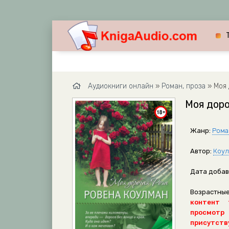
Аудиокниги онлайн
»
Роман, проза
» Моя 
Моя доро
Жанр:
Рома
Автор:
Коул
Дата добав
Возрастные
контент 
просмотр
присутству