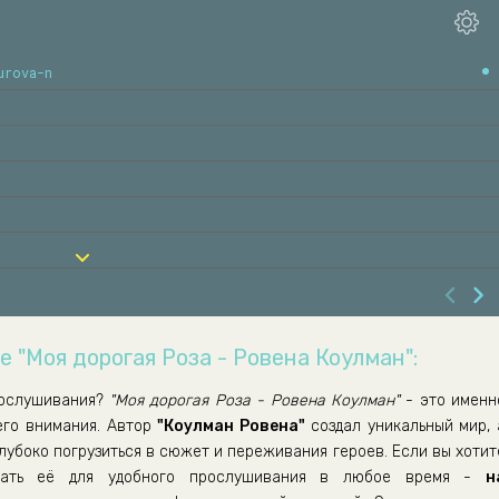
urova-n
е "Моя дорогая Роза - Ровена Коулман":
ослушивания?
"Моя дорогая Роза - Ровена Коулман"
- это именн
его внимания. Автор
"Коулман Ровена"
создал уникальный мир, 
лубоко погрузиться в сюжет и переживания героев. Если вы хотит
ать её для удобного прослушивания в любое время -
н