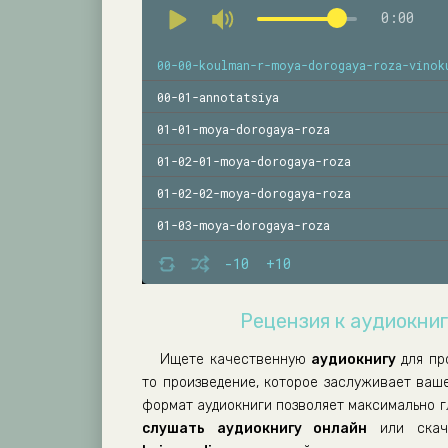
0:00
00-00-koulman-r-moya-dorogaya-roza-vinok
00-01-annotatsiya
01-01-moya-dorogaya-roza
01-02-01-moya-dorogaya-roza
01-02-02-moya-dorogaya-roza
01-03-moya-dorogaya-roza
01-04-01-moya-dorogaya-roza
-10
+10
01-04-02-moya-dorogaya-roza
Рецензия к аудиокниг
01-05-01-moya-dorogaya-roza
01-05-02-moya-dorogaya-roza
Ищете качественную
аудиокнигу
для пр
то произведение, которое заслуживает ваш
01-05-03-moya-dorogaya-roza
формат аудиокниги позволяет максимально г
01-06-01-moya-dorogaya-roza
слушать аудиокнигу онлайн
или скач