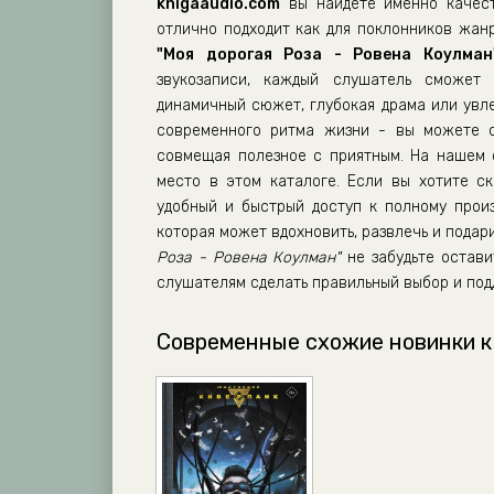
01-06-02-moya-dorogaya-roza
knigaaudio.com
вы найдете именно качест
отлично подходит как для поклонников жанр
01-07-01-moya-dorogaya-roza
"Моя дорогая Роза - Ровена Коулман
01-07-02-moya-dorogaya-roza
звукозаписи, каждый слушатель сможет 
динамичный сюжет, глубокая драма или увл
01-07-03-moya-dorogaya-roza
современного ритма жизни - вы можете сл
01-07-04-moya-dorogaya-roza
совмещая полезное с приятным. На нашем
01-07-05-moya-dorogaya-roza
место в этом каталоге. Если вы хотите ск
удобный и быстрый доступ к полному прои
01-08-01-moya-dorogaya-roza
которая может вдохновить, развлечь и пода
01-08-02-moya-dorogaya-roza
Роза - Ровена Коулман"
не забудьте остави
слушателям сделать правильный выбор и под
01-09-01-moya-dorogaya-roza
01-09-02-moya-dorogaya-roza
Современные схожие новинки к
01-09-03-moya-dorogaya-roza
02-10-01-moya-dorogaya-roza
02-10-02-moya-dorogaya-roza
02-11-01-moya-dorogaya-roza