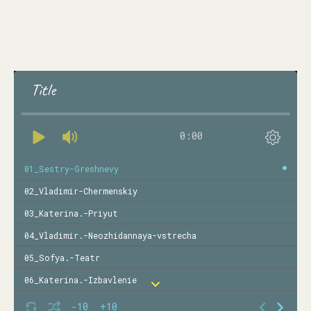
Title
0:00
01_Sestry-Greshnevy
02_Vladimir-Chermenskiy
03_Katerina.-Priyut
04_Vladimir.-Neozhidannaya-vstrecha
05_Sofya.-Teatr
06_Katerina.-Izbavlenie
07_Anna.-Neizbezhnoe
-10
+10