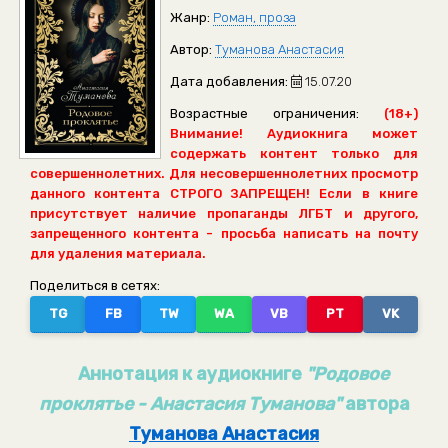
Жанр:
Роман, проза
Автор:
Туманова Анастасия
Дата добавления:
15.07.20
Возрастные ограничения:
(18+)
Внимание! Аудиокнига может
содержать контент только для
совершеннолетних. Для несовершеннолетних просмотр
данного контента СТРОГО ЗАПРЕЩЕН! Если в книге
присутствует наличие пропаганды ЛГБТ и другого,
запрещенного контента - просьба написать на почту
для удаления материала.
Поделиться в сетях:
TG
FB
TW
WA
VB
PT
VK
Аннотация к аудиокниге
"Родовое
проклятье - Анастасия Туманова"
автора
Туманова Анастасия