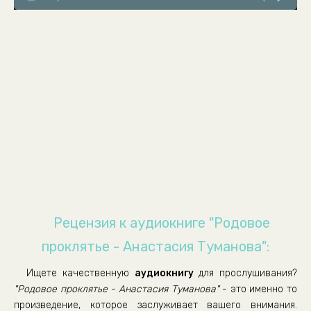
08_Sofya.-Debyut
09_Sofya.-Razbitaya-mechta
10_Epilog
Рецензия к аудиокниге "Родовое
проклятье - Анастасия Туманова":
Ищете качественную
аудиокнигу
для прослушивания?
"Родовое проклятье - Анастасия Туманова"
- это именно то
произведение, которое заслуживает вашего внимания.