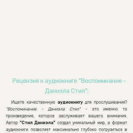
01_06_Сирина. Молодые годы
01_07_Сирина. Молодые годы
01_08_Сирина. Молодые годы
01_09_Сирина. Молодые годы
01_10_Сирина. Молодые годы
01_11_Сирина. Молодые годы
01_12_Сирина. Молодые годы
01_13_Сирина. Молодые годы
01_14_01_Сирина. Молодые годы
Рецензия к аудиокниге "Воспоминание -
01_14_02_Сирина. Молодые годы
Даниэла Стил":
01_15_Сирина. Молодые годы
Ищете качественную
аудиокнигу
для прослушивания?
01_16_Сирина. Молодые годы
"Воспоминание - Даниэла Стил"
- это именно то
01_17_Сирина. Молодые годы
произведение, которое заслуживает вашего внимания.
Автор
"Стил Даниэла"
создал уникальный мир, а формат
01_18_Сирина. Молодые годы
аудиокниги позволяет максимально глубоко погрузиться в