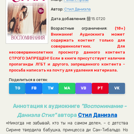
Автор:
Стил Даниэла
Дата добавления:
15.07.20
Возрастные ограничения:
(18+)
Внимание! Аудиокнига может
содержать контент только для
совершеннолетних. Для
несовершеннолетних просмотр данного контента
СТРОГО ЗАПРЕЩЕН! Если в книге присутствует наличие
пропаганды ЛГБТ и другого, запрещенного контента -
просьба написать на почту для удаления материала.
Поделиться в сетях:
TG
FB
TW
WA
VB
PT
VK
Аннотация к аудиокниге
"Воспоминание -
Даниэла Стил"
автора
Стил Даниэла
«Никогда не забывай, кто ты на самом деле», – с детства
Сирине твердила бабушка, принцесса ди Сан-Тибальдо. Но