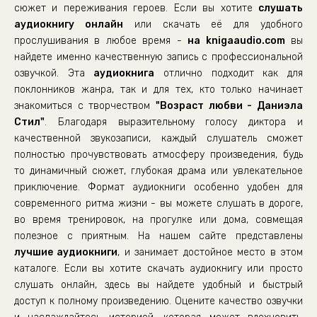
Vozrast_Lubvi_023
сюжет и переживания героев. Если вы хотите
слушать
аудиокнигу онлайн
Vozrast_Lubvi_024
или скачать её для удобного
прослушивания в любое время -
на knigaaudio.com
вы
Vozrast_Lubvi_025
найдете именно качественную запись с профессиональной
Vozrast_Lubvi_026
озвучкой. Эта
аудиокнига
отлично подходит как для
поклонников жанра, так и для тех, кто только начинает
Vozrast_Lubvi_027
знакомиться с творчеством
"Возраст любви - Даниэла
Vozrast_Lubvi_028
Стил"
. Благодаря выразительному голосу диктора и
Vozrast_Lubvi_029
качественной звукозаписи, каждый слушатель сможет
полностью прочувствовать атмосферу произведения, будь
Vozrast_Lubvi_030
то динамичный сюжет, глубокая драма или увлекательное
Vozrast_Lubvi_031
приключение. Формат аудиокниги особенно удобен для
современного ритма жизни - вы можете слушать в дороге,
Vozrast_Lubvi_032
во время тренировок, на прогулке или дома, совмещая
Vozrast_Lubvi_033
полезное с приятным. На нашем сайте представлены
Vozrast_Lubvi_034
лучшие аудиокниги
, и занимает достойное место в этом
каталоге. Если вы хотите скачать аудиокнигу или просто
Vozrast_Lubvi_035
слушать онлайн, здесь вы найдете удобный и быстрый
Vozrast_Lubvi_036
доступ к полному произведению. Оцените качество озвучки