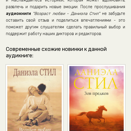
и наслаждайтесь историей, которая может вдохновить,
Vozrast_Lubvi_037
развлечь и подарить новые эмоции. После прослушивания
Vozrast_Lubvi_038
аудиокниги
"Возраст любви - Даниэла Стил"
не забудьте
Vozrast_Lubvi_039
оставить свой отзыв и поделиться впечатлениями - это
поможет другим слушателям сделать правильный выбор и
Vozrast_Lubvi_040
поддержит работу наших дикторов и редакторов.
Vozrast_Lubvi_041
Vozrast_Lubvi_042
Современные схожие новинки к данной
аудикниге:
Vozrast_Lubvi_043
Vozrast_Lubvi_044
Vozrast_Lubvi_045
Vozrast_Lubvi_046
Vozrast_Lubvi_047
Vozrast_Lubvi_048
Vozrast_Lubvi_049
Vozrast_Lubvi_050