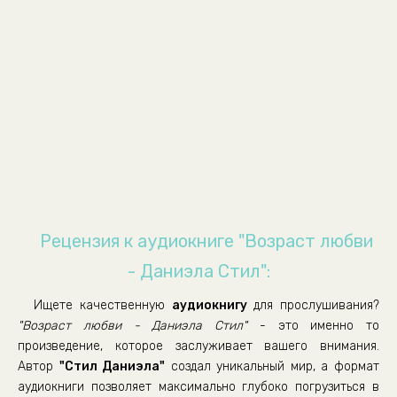
Vozrast_Lubvi_009
Vozrast_Lubvi_010
Vozrast_Lubvi_011
Vozrast_Lubvi_012
Vozrast_Lubvi_013
Vozrast_Lubvi_014
Vozrast_Lubvi_015
Vozrast_Lubvi_016
Vozrast_Lubvi_017
Рецензия к аудиокниге "Возраст любви
Vozrast_Lubvi_018
- Даниэла Стил":
Vozrast_Lubvi_019
Ищете качественную
аудиокнигу
для прослушивания?
Vozrast_Lubvi_020
"Возраст любви - Даниэла Стил"
- это именно то
Vozrast_Lubvi_021
произведение, которое заслуживает вашего внимания.
Автор
"Стил Даниэла"
создал уникальный мир, а формат
Vozrast_Lubvi_022
аудиокниги позволяет максимально глубоко погрузиться в