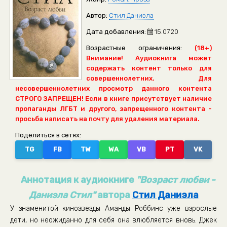
Автор:
Стил Даниэла
Дата добавления:
15.07.20
Возрастные ограничения:
(18+)
Внимание! Аудиокнига может
содержать контент только для
совершеннолетних. Для
несовершеннолетних просмотр данного контента
СТРОГО ЗАПРЕЩЕН! Если в книге присутствует наличие
пропаганды ЛГБТ и другого, запрещенного контента -
просьба написать на почту для удаления материала.
Поделиться в сетях:
TG
FB
TW
WA
VB
PT
VK
Аннотация к аудиокниге
"Возраст любви -
Даниэла Стил"
автора
Стил Даниэла
У знаменитой кинозвезды Аманды Роббинс уже взрослые
дети, но неожиданно для себя она влюбляется вновь. Джек