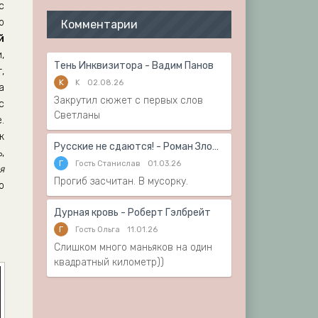
с
о
Комментарии
й
,
Тень Инквизитора - Вадим Панов
,
K
K
02.08.26
а
Закрутил сюжет с первых слов
с
Светланы
.
к
Русские не сдаются! - Роман Злотников
,
Г
Гость Станислав
01.03.26
я
Прогиб засчитан. В мусорку.
о
Дурная кровь - Роберт Гэлбрейт
Г
Гость Ольга
11.01.26
Слишком много маньяков на один
квадратный километр))