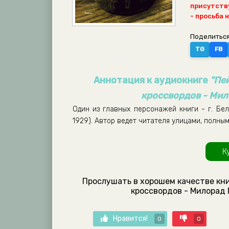
присутству
- просьба 
Поделиться
TG
FB
Аннотация к аудиокниге
"Пе
кроссвордов - Мил
Один из главных персонажей книги - г. Бел
1929). Автор ведет читателя улицами, полны
К
Прослушать в хорошем качестве кни
кроссвордов - Милорад 
Нравится!
0
0