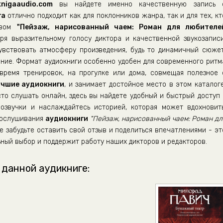
nigaaudio.com
вы найдете именно качественную запись 
га
отлично подходит как для поклонников жанра, так и для тех, кт
ством
"Пейзаж, нарисованный чаем: Роман для любителе
аря выразительному голосу диктора и качественной звукозаписи
вствовать атмосферу произведения, будь то динамичный сюжет
ние. Формат аудиокниги особенно удобен для современного ритм
время тренировок, на прогулке или дома, совмещая полезное 
учшие аудиокниги
, и занимает достойное место в этом каталоге
сто слушать онлайн, здесь вы найдете удобный и быстрый доступ 
озвучки и наслаждайтесь историей, которая может вдохновить
прослушивания
аудиокниги
"Пейзаж, нарисованный чаем: Роман дл
е забудьте оставить свой отзыв и поделиться впечатлениями - эт
ный выбор и поддержит работу наших дикторов и редакторов.
 данной аудикниге: