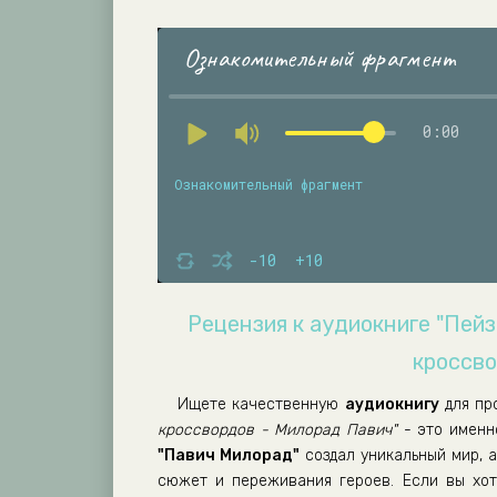
Ознакомительный фрагмент
0:00
Ознакомительный фрагмент
-10
+10
Рецензия к аудиокниге "Пей
кроссво
Ищете качественную
аудиокнигу
для пр
кроссвордов - Милорад Павич"
- это именн
"Павич Милорад"
создал уникальный мир, а
сюжет и переживания героев. Если вы хо