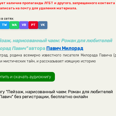
ет наличие пропаганды ЛГБТ и другого, запрещенного контента
написать на почту для удаления материала.
 в сетях:
TW
WA
VB
PT
VK
йзаж, нарисованный чаем: Роман для любителей
орад Павич"
автора
Павич Милорад
град, родина всемирно известного писателя Милорада Павича (р
ми мистических тайн, и рассказывает изящную историю
упить и скачать аудиокнигу
гу "Пейзаж, нарисованный чаем: Роман для любителей
Павич" без регистрации, бесплатно онлайн